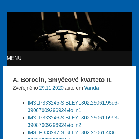
Akvarteto
MENU
SKIP TO CONTENT
A. Borodin, Smyčcové kvarteto II.
Zveřejněno
29.11.2020
autorem
Vanda
IMSLP333245-SIBLEY1802.25061.95d6-
39087009296924violin1
IMSLP333246-SIBLEY1802.25061.b993-
39087009296924violin2
IMSLP333247-SIBLEY1802.25061.4f36-