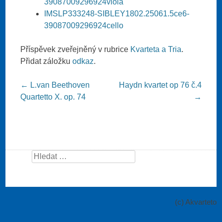
39087009296924viola
IMSLP333248-SIBLEY1802.25061.5ce6-
39087009296924cello
Příspěvek zveřejněný v rubrice
Kvarteta a Tria
.
Přidat záložku
odkaz
.
Post navigation
←
L.van Beethoven
Haydn kvartet op 76 č.4
Quartetto X. op. 74
→
Search
(c) Akvarteto