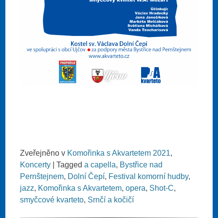
Zveřejněno v
Komořinka s Akvartetem 2021
,
Koncerty
|
Tagged
a capella
,
Bystřice nad
Pernštejnem
,
Dolní Čepí
,
Festival komorní hudby
,
jazz
,
Komořinka s Akvartetem
,
opera
,
Shot-C
,
smyčcové kvarteto
,
Srnčí a kočičí