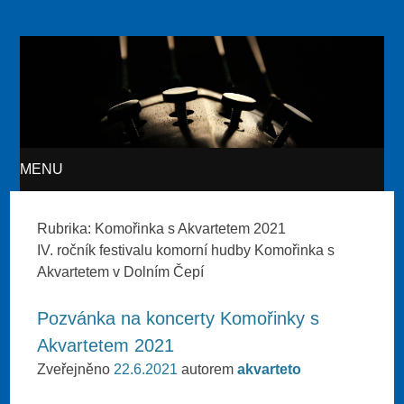
Akvarteto
MENU
SKIP TO CONTENT
Rubrika:
Komořinka s Akvartetem 2021
IV. ročník festivalu komorní hudby Komořinka s
Akvartetem v Dolním Čepí
Pozvánka na koncerty Komořinky s
Akvartetem 2021
Zveřejněno
22.6.2021
autorem
akvarteto