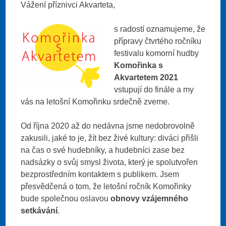
Vážení příznivci Akvarteta,
s radostí oznamujeme, že
přípravy čtvrtého ročníku
festivalu komorní hudby
Komořinka s
Akvartetem 2021
vstupují do finále a my
vás na letošní Komořinku srdečně zveme.
Od října 2020 až do nedávna jsme nedobrovolně
zakusili, jaké to je, žít bez živé kultury: diváci přišli
na čas o své hudebníky, a hudebníci zase bez
nadsázky o svůj smysl života, který je spolutvořen
bezprostředním kontaktem s publikem. Jsem
přesvědčená o tom, že letošní ročník Komořinky
bude společnou oslavou
obnovy vzájemného
setkávání
.