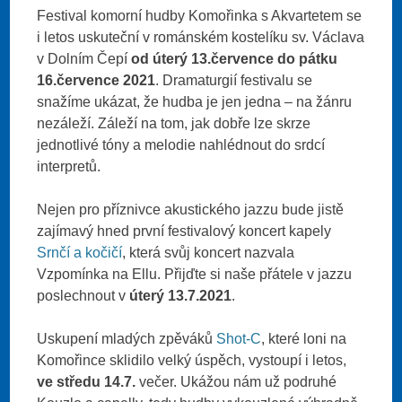
Festival komorní hudby Komořinka s Akvartetem se
i letos uskuteční v románském kostelíku sv. Václava
v Dolním Čepí
od úterý 13.července do pátku
16.července 2021
. Dramaturgií festivalu se
snažíme ukázat, že hudba je jen jedna – na žánru
nezáleží. Záleží na tom, jak dobře lze skrze
jednotlivé tóny a melodie nahlédnout do srdcí
interpretů.
Nejen pro příznivce akustického jazzu bude jistě
zajímavý hned první festivalový koncert kapely
Srnčí a kočičí
, která svůj koncert nazvala
Vzpomínka na Ellu. Přijďte si naše přátele v jazzu
poslechnout v
úterý 13.7.2021
.
Uskupení mladých zpěváků
Shot-C
, které loni na
Komořince sklidilo velký úspěch, vystoupí i letos,
ve středu 14.7.
večer. Ukážou nám už podruhé