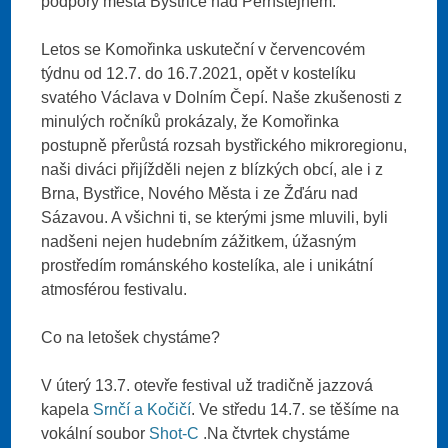
podpory města Bystřice nad Pernštejnem.
Letos se Komořinka uskuteční v červencovém
týdnu od 12.7. do 16.7.2021, opět v kostelíku
svatého Václava v Dolním Čepí. Naše zkušenosti z
minulých ročníků prokázaly, že Komořinka
postupně přerůstá rozsah bystřického mikroregionu,
naši diváci přijížděli nejen z blízkých obcí, ale i z
Brna, Bystřice, Nového Města i ze Žďáru nad
Sázavou. A všichni ti, se kterými jsme mluvili, byli
nadšeni nejen hudebním zážitkem, úžasným
prostředím románského kostelíka, ale i unikátní
atmosférou festivalu.
Co na letošek chystáme?
V úterý 13.7. otevře festival už tradičně jazzová
kapela
Srnčí a Kočičí
. Ve středu 14.7. se těšíme na
vokální soubor
Shot-C
.Na čtvrtek chystáme