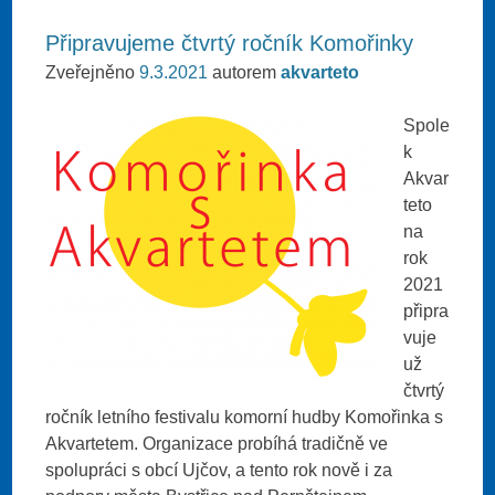
Připravujeme čtvrtý ročník Komořinky
Zveřejněno
9.3.2021
autorem
akvarteto
Spole
k
Akvar
teto
na
rok
2021
připra
vuje
už
čtvrtý
ročník letního festivalu komorní hudby Komořinka s
Akvartetem. Organizace probíhá tradičně ve
spolupráci s obcí Ujčov, a tento rok nově i za