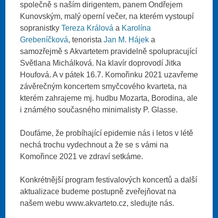
společně s naším dirigentem, panem Ondřejem
Kunovským, malý operní večer, na kterém vystoupí
sopranistky
Tereza Králová
a
Karolína
Grebeníčková
, tenorista
Jan M. Hájek
a
samozřejmě s Akvartetem pravidelně spolupracující
Světlana Michálková. Na klavír doprovodí Jitka
Houfová. A v pátek 16.7. Komořinku 2021 uzavřeme
závěrečným koncertem smyčcového kvarteta, na
kterém zahrajeme mj. hudbu Mozarta, Borodina, ale
i známého současného minimalisty P. Glasse.
Doufáme, že probíhající epidemie nás i letos v létě
nechá trochu vydechnout a že se s vámi na
Komořince 2021 ve zdraví setkáme.
Konkrétnější program festivalových koncertů a další
aktualizace budeme postupně zveřejňovat na
našem webu www.akvarteto.cz, sledujte nás.