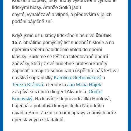
Kouzlo a capelly, tedy hudby vykouzlené výhradně
lidskými hlasy. Aranže Šotků jsou
chytré, vynalézavé a vtipné, a především v jejich
podání báječně zní.
Když jsme už u krásy lidského hlasu: ve
čtvrtek
15.7.
obrátíme pomyslný list hudební historie a na
operním večeru nabídneme vhled do operní
klasiky. Budeme se těšit na talentované operní
zpěváky, kteří již své hudebně-profesní kariéry
započali a mají za sebou řadu úspěchů: náš festival
navštíví sopranistky
Karolína Grebeníčková
a
Tereza Králová
a tenorista
Jan Maria Hájek
.
Zazpívá si s nimi i dirigent Akvarteta,
Ondřej
Kunovský
. Na klavír je doprovodí Jitka Houfová,
báječná a pohotová korepetitorka Národního
divadla Brno. Zazní komorní úpravy známých árií z
oper slavných skladatelů.