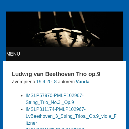
Akvarteto
MENU
SKIP TO CONTENT
Ludwig van Beethoven Trio op.9
Zveřejněno
19.4.2018
autorem
Vanda
IMSLP57970-PMLP102967-
String_Trio_No.3,_Op.9
IMSLP311174-PMLP102967-
LvBeethoven_3_String_Trios,_Op.9_viola_F
itzner