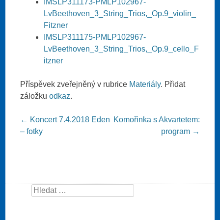
IMSLP311173-PMLP102967-
LvBeethoven_3_String_Trios,_Op.9_violin_
Fitzner
IMSLP311175-PMLP102967-
LvBeethoven_3_String_Trios,_Op.9_cello_F
itzner
Příspěvek zveřejněný v rubrice
Materiály
. Přidat
záložku
odkaz
.
Post navigation
←
Koncert 7.4.2018 Eden
Komořinka s Akvartetem:
– fotky
program
→
Search