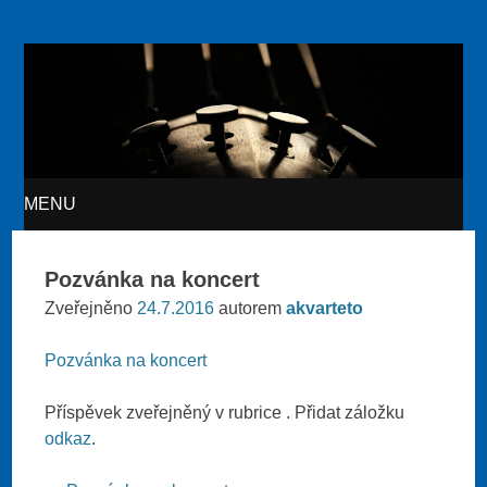
Akvarteto
MENU
SKIP TO CONTENT
Pozvánka na koncert
Zveřejněno
24.7.2016
autorem
akvarteto
Pozvánka na koncert
Příspěvek zveřejněný v rubrice . Přidat záložku
odkaz
.