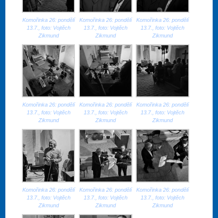
Komořinka 26: pondělí
Komořinka 26: pondělí
Komořinka 26: pondělí
13.7., foto: Vojtěch
13.7., foto: Vojtěch
13.7., foto: Vojtěch
Zikmund
Zikmund
Zikmund
Komořinka 26: pondělí
Komořinka 26: pondělí
Komořinka 26: pondělí
13.7., foto: Vojtěch
13.7., foto: Vojtěch
13.7., foto: Vojtěch
Zikmund
Zikmund
Zikmund
Komořinka 26: pondělí
Komořinka 26: pondělí
Komořinka 26: pondělí
13.7., foto: Vojtěch
13.7., foto: Vojtěch
13.7., foto: Vojtěch
Zikmund
Zikmund
Zikmund