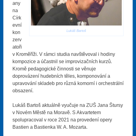
any
na
Círk
evní
Lukáš Bartoš
kon
zerv
atoři
v Kroměříži. V rámci studia navštěvoval i hodiny
kompozice a účastnil se improvizačních kurzů.
Kromě pedagogické činnosti se věnuje
doprovázení hudebních těles, komponování a
upravování skladeb pro různá komorní i orchestrální
obsazení.
Lukáš Bartoš aktuálně vyučuje na ZUŠ Jana Štursy
v Novém Městě na Moravě. S Akvartetem
spolupracoval v roce 2021 na provedení opery
Bastien a Bastienka W. A. Mozarta.