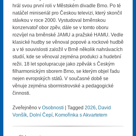
hrál svou první roli v Městském divadle Brno. Po té
natáčel miniseriál pro Českou televizi, který skončil
stávkou v roce 2000. Vystudoval brněnskou
konzervatoř obor zpěv, dále se v tomto oboru
rozvíjel na brněnské JAMU a pražské HAMU. Vedle
klasické hudby se věnoval popové a rockové hudbě
a v té souvislosti založil v Brně několik nahrávacích
studií, kde se věnoval zejména produkci a hudební
režii. 18 let spolupracuje jako zpěvák s Českým
filharmonickým sborem Brno, se kterým objel řadu
nejen evropských států. V současné době se
věnuje zejména sbormistrovské a pedagogické
činnosti.
Zveřejněno v
Osobnosti
|
Tagged
2026
,
David
Vonšík
,
Dolní Čepí
,
Komořinka s Akvartetem