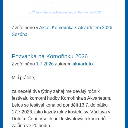
ZUŠ Jana Štursy udělila záštitu pro Komořinku 2026
Zveřejněno v
Akce
,
Komořinka s Akvartetem 2026
,
Sezóna
Pozvánka na Komořinku 2026
Zveřejněno
1.7.2026
autorem
akvarteto
Milí přátelé,
za necelé dva týdny zahájíme devátý ročník
festivalu komorní hudby Komořinka s Akvartetem.
Letos se festival koná od pondělí 13.7. do pátku
17.7.2026, jako každý rok v kostele sv. Václava v
Dolním Čepí. Všech pět festivalových koncertů
začíná ve 20 hodin.