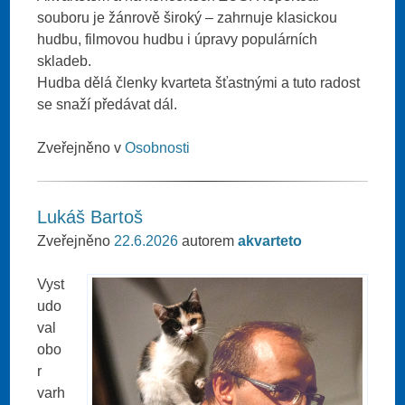
souboru je žánrově široký – zahrnuje klasickou
hudbu, filmovou hudbu i úpravy populárních
skladeb.
Hudba dělá členky kvarteta šťastnými a tuto radost
se snaží předávat dál.
Zveřejněno v
Osobnosti
Lukáš Bartoš
Zveřejněno
22.6.2026
autorem
akvarteto
Vyst
udo
val
obo
r
varh