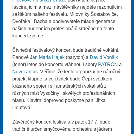
fascinujícím a mezi návštěvníky nejdéle rezonujícím
zážitkům našeho festivalu. Milovníky Šostakoviče,
Dvořáka i Bacha a obdivovatele mladé generace
našich hudebních profesionálů srdečně na tento
koncert zveme.
Čtvrteční festivalový koncert bude tradičně vokální.
Pánové
Jan Maria Hájek
(baryton) a
David Vonšík
(tenor) letos do koncertu vtáhnou i sbory
PATRON
a
Novocantus
. Věříme, že tento organizačně náročný
projekt klapne, a ve čtvrtek bude Čepí svědkem
krásného spojení sil amatérských vokalistů z
různých míst Vysočiny i skvělých profesionálních
hlasů. Klavírní doprovod poskytne paní Jitka
Houfová.
Závěrečný koncert festivalu v pátek 17.7. bude
tradičně určen smyčcovému orchestru s jádrem