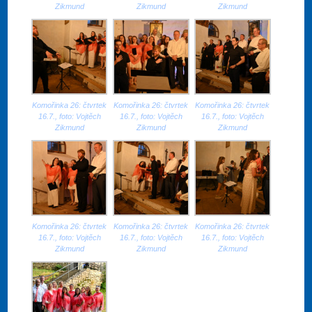
Zikmund
Zikmund
Zikmund
Komořinka 26: čtvrtek
Komořinka 26: čtvrtek
Komořinka 26: čtvrtek
16.7., foto: Vojtěch
16.7., foto: Vojtěch
16.7., foto: Vojtěch
Zikmund
Zikmund
Zikmund
Komořinka 26: čtvrtek
Komořinka 26: čtvrtek
Komořinka 26: čtvrtek
16.7., foto: Vojtěch
16.7., foto: Vojtěch
16.7., foto: Vojtěch
Zikmund
Zikmund
Zikmund