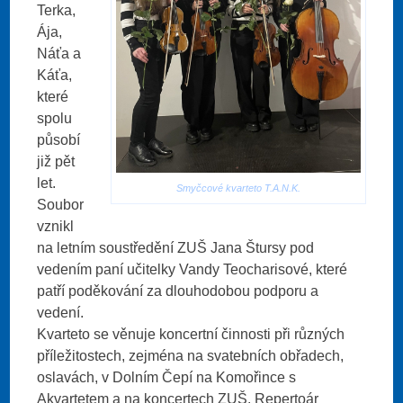
Terka,
Ája,
Náťa a
Káťa,
které
spolu
působí
již pět
let.
Smyčcové kvarteto T.A.N.K.
Soubor
vznikl
na letním soustředění ZUŠ Jana Štursy pod
vedením paní učitelky Vandy Teocharisové, které
patří poděkování za dlouhodobou podporu a
vedení.
Kvarteto se věnuje koncertní činnosti při různých
příležitostech, zejména na svatebních obřadech,
oslavách, v Dolním Čepí na Komořince s
Akvartetem a na koncertech ZUŠ. Repertoár