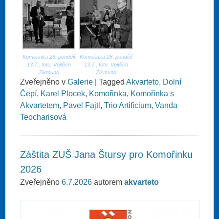
Komořinka 26: pondělí
Komořinka 26: pondělí
13.7., foto: Vojtěch
13.7., foto: Vojtěch
Zikmund
Zikmund
Zveřejněno v
Galerie
|
Tagged
Akvarteto
,
Dolní
Čepí
,
Karel Plocek
,
Komořinka
,
Komořinka s
Akvartetem
,
Pavel Fajtl
,
Trio Artificium
,
Vanda
Teocharisová
Záštita ZUŠ Jana Štursy pro Komořinku
2026
Zveřejněno
6.7.2026
autorem
akvarteto