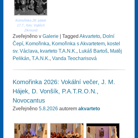
Komořinka 26: pátek
17.7., foto: Vojtěch
Zikmund
Zveřejněno v
Galerie
|
Tagged
Akvarteto
,
Dolní
Čepí
,
Komořinka
,
Komořinka s Akvartetem
,
kostel
sv. Václava
,
kvarteto T.A.N.K.
,
Lukáš Bartoš
,
Matěj
Pelikán
,
T.A.N.K.
,
Vanda Teocharisová
Komořinka 2026: Vokální večer, J. M.
Hájek, D. Vonšík, P.A.T.R.O.N.,
Novocantus
Zveřejněno
5.8.2026
autorem
akvarteto