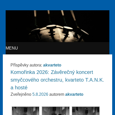
Akvarteto
MENU
SKIP TO CONTENT
Příspěvky autora:
akvarteto
Komořinka 2026: Závěrečný koncert
smyčcového orchestru, kvarteto T.A.N.K.
a hosté
Zveřejněno
5.8.2026
autorem
akvarteto