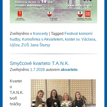
Zveřejněno v
Koncerty
|
Tagged
Festival komorní
hudby
,
Komořinka s Akvartetem
,
kostel sv. Václava
,
Ujčov
,
ZUŠ Jana Štursy
Smyčcové kvarteto T.A.N.K.
Zveřejněno
1.7.2026
autorem
akvarteto
Kvartet
o
T.A.N.K.
tvoří
hráčky