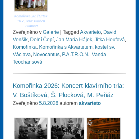
Komořinka 26: čtvrtek
16.7., foto: Vojtěch
Zikmund
Zveřejněno v
Galerie
|
Tagged
Akvarteto
,
David
Vonšík
,
Dolní Čepí
,
Jan Maria Hájek
,
Jitka Houfová
,
Komořinka
,
Komořinka s Akvartetem
,
kostel sv.
Václava
,
Novocantus
,
P.A.T.R.O.N.
,
Vanda
Teocharisová
Komořinka 2026: Koncert klavírního tria:
V. Boštíková, Š. Plocková, M. Peňáz
Zveřejněno
5.8.2026
autorem
akvarteto