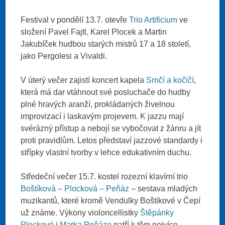
Festival v pondělí 13.7. otevře
Trio Artificium
ve
složení Pavel Fajtl, Karel Plocek a Martin
Jakubíček hudbou starých mistrů 17 a 18 století,
jako Pergolesi a Vivaldi.
V úterý večer zajistí koncert kapela
Srnčí a kočičí
,
která má dar vtáhnout své posluchače do hudby
plné hravých aranží, prokládaných živelnou
improvizací i laskavým projevem. K jazzu mají
svérázný přístup a nebojí se vybočovat z žánru a jít
proti pravidlům. Letos představí jazzové standardy i
střípky vlastní tvorby v lehce edukativním duchu.
Středeční večer 15.7. kostel rozezní klavírní trio
Boštíková – Plocková – Peňáz
– sestava mladých
muzikantů, které kromě Vendulky Boštíkové v Čepí
už známe. Výkony violoncellistky
Štěpánky
Plockové
i
Marka Peňáze
patří k těm nejvíce