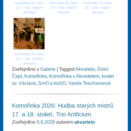
Komořinka 26: úterý
Komořinka 26: úterý
Komořinka 26: úterý
14.7., foto: Vojtěch
14.7., foto: Vojtěch
14.7., foto: Vojtěch
Zikmund
Zikmund
Zikmund
Komořinka 26: úterý
14.7., foto: Vojtěch
Zikmund
Zveřejněno v
Galerie
|
Tagged
Akvarteto
,
Dolní
Čepí
,
Komořinka
,
Komořinka s Akvartetem
,
kostel
sv. Václava
,
Srnčí a kočičí
,
Vanda Teocharisová
Komořinka 2026: Hudba starých mistrů
17. a 18. století, Trio Artificium
Zveřejněno
5.8.2026
autorem
akvarteto