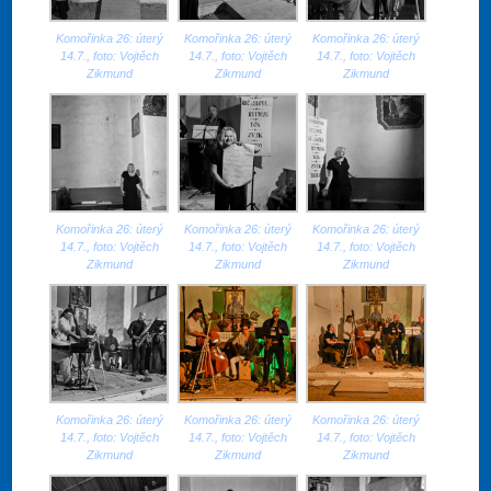
Komořinka 26: úterý
Komořinka 26: úterý
Komořinka 26: úterý
14.7., foto: Vojtěch
14.7., foto: Vojtěch
14.7., foto: Vojtěch
Zikmund
Zikmund
Zikmund
Komořinka 26: úterý
Komořinka 26: úterý
Komořinka 26: úterý
14.7., foto: Vojtěch
14.7., foto: Vojtěch
14.7., foto: Vojtěch
Zikmund
Zikmund
Zikmund
Komořinka 26: úterý
Komořinka 26: úterý
Komořinka 26: úterý
14.7., foto: Vojtěch
14.7., foto: Vojtěch
14.7., foto: Vojtěch
Zikmund
Zikmund
Zikmund