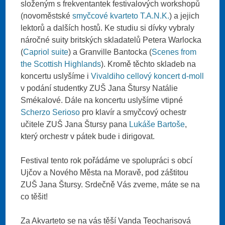
složeným s frekventantek festivalových workshopů
(novoměstské
smyčcové kvarteto T.A.N.K.
) a jejich
lektorů a dalších hostů. Ke studiu si dívky vybraly
náročné suity britských skladatelů Petera Warlocka
(
Capriol suite
) a Granville Bantocka (
Scenes from
the Scottish Highlands
). Kromě těchto skladeb na
koncertu uslyšíme i
Vivaldiho cellový koncert d-moll
v podání studentky ZUŠ Jana Štursy Natálie
Smékalové. Dále na koncertu uslyšíme vtipné
Scherzo Serioso
pro klavír a smyčcový ochestr
učitele ZUŠ Jana Štursy pana
Lukáše Bartoše
,
který orchestr v pátek bude i dirigovat.
Festival tento rok pořádáme ve spolupráci s obcí
Ujčov a Nového Města na Moravě, pod záštitou
ZUŠ Jana Štursy. Srdečně Vás zveme, máte se na
co těšit!
Za Akvarteto se na vás těší Vanda Teocharisová