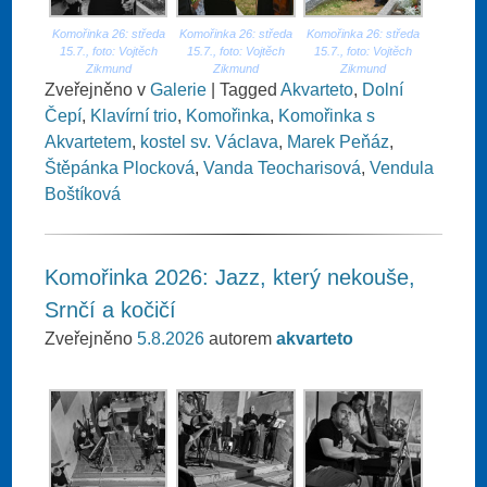
Komořinka 26: středa
Komořinka 26: středa
Komořinka 26: středa
15.7., foto: Vojtěch
15.7., foto: Vojtěch
15.7., foto: Vojtěch
Zikmund
Zikmund
Zikmund
Zveřejněno v
Galerie
|
Tagged
Akvarteto
,
Dolní
Čepí
,
Klavírní trio
,
Komořinka
,
Komořinka s
Akvartetem
,
kostel sv. Václava
,
Marek Peňáz
,
Štěpánka Plocková
,
Vanda Teocharisová
,
Vendula
Boštíková
Komořinka 2026: Jazz, který nekouše,
Srnčí a kočičí
Zveřejněno
5.8.2026
autorem
akvarteto