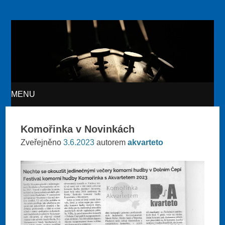
Akvarteto
MENU
SKIP TO CONTENT
Komořinka v Novinkách
Zveřejněno
3.6.2023
autorem
akvarteto