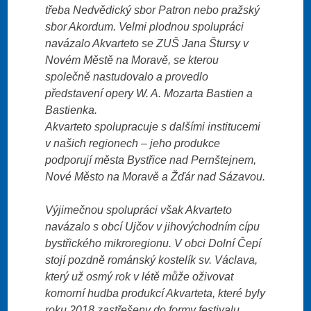
třeba Nedvědický sbor Patron nebo pražský
sbor Akordum. Velmi plodnou spolupráci
navázalo Akvarteto se ZUŠ Jana Štursy v
Novém Městě na Moravě, se kterou
společně nastudovalo a provedlo
představení opery W. A. Mozarta Bastien a
Bastienka.
Akvarteto spolupracuje s dalšími institucemi
v našich regionech – jeho produkce
podporují města Bystřice nad Pernštejnem,
Nové Město na Moravě a Žďár nad Sázavou.
Výjimečnou spolupráci však Akvarteto
navázalo s obcí Ujčov v jihovýchodním cípu
bystřického mikroregionu. V obci Dolní Čepí
stojí pozdně románský kostelík sv. Václava,
který už osmý rok v létě může oživovat
komorní hudba produkcí Akvarteta, které byly
roku 2018 zastřešeny do formy festivalu