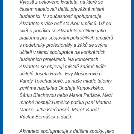
Vyrostl z cellového kvarteta, na které se
časem nabalovali další, převážně místní
hudebníci. V současnosti spolupracuje
Akvarteto s více než stovkou umělců. Už od
svého počátku se Akvarteto profiluje jako
platforma pro spojování pokročilých amatérů
s hudebníky profesionály a žáků se svými
učiteli v rámci spolupráce na konkrétních
hudebních projektech. Na koncertech
Akvarteta se objevují místně známé tváře
učitelů Josefa Havla, Evy Mošnerové či
Vandy Teocharisové, za naše mladé talenty
zmiňme například Ondřeje Kunovského,
Šárku Blechovou nebo Marka Peňáze. Mezi
mnohé hostující umělce patřila paní Martina
Macko, Jitka Klečanská, Marek Kubát,
Václav Bernášek a další.
Akvarteto spolupracuje s dalšími spolky, jako