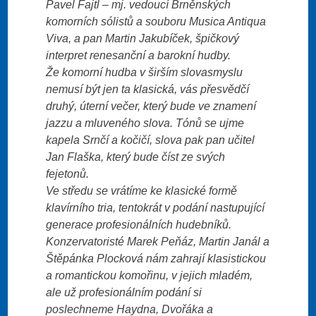
Pavel Fajtl – mj. vedoucí Brněnských
komorních sólistů a souboru Musica Antiqua
Viva, a pan Martin Jakubíček, špičkový
interpret renesanční a barokní hudby.
Že komorní hudba v širším slovasmyslu
nemusí být jen ta klasická, vás přesvědčí
druhý, úterní večer, který bude ve znamení
jazzu a mluveného slova. Tónů se ujme
kapela Srnčí a kočičí, slova pak pan učitel
Jan Flaška, který bude číst ze svých
fejetonů.
Ve středu se vrátíme ke klasické formě
klavírního tria, tentokrát v podání nastupující
generace profesionálních hudebníků.
Konzervatoristé Marek Peňáz, Martin Janál a
Štěpánka Plocková nám zahrají klasistickou
a romantickou komořinu, v jejich mladém,
ale už profesionálním podání si
poslechneme Haydna, Dvořáka a