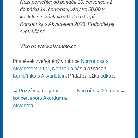
Nezapomeňte: od pondělí 10. července až
do pátku 14. července, vždy ve 20:00 v
kostele sv. Václava v Dolním Čepí.
Komořinka s Akvartetem 2023. Podpořte jej
svou účastí.
Více na www.akvarteto.cz
Příspěvek zveřejněný v rubrice
Komořinka s
Akvartetem 2023
,
Napsali o nás
a označen
Komořinka s Akvartetem
. Přidat záložku
odkaz
.
Post navigation
←
Pozvánka na jarní
Komořinka 23: noty
→
koncert sboru Akordum a
Akvarteta