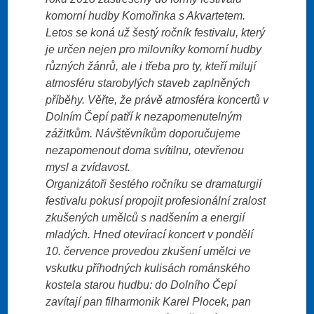
komorní hudby Komořinka s Akvartetem.
Letos se koná už šestý ročník festivalu, který
je určen nejen pro milovníky komorní hudby
různých žánrů, ale i třeba pro ty, kteří milují
atmosféru starobylých staveb zaplněných
příběhy. Věřte, že právě atmosféra koncertů v
Dolním Čepí patří k nezapomenutelným
zážitkům. Návštěvníkům doporučujeme
nezapomenout doma svítilnu, otevřenou
mysl a zvídavost.
Organizátoři šestého ročníku se dramaturgií
festivalu pokusí propojit profesionální zralost
zkušených umělců s nadšením a energií
mladých. Hned otevírací koncert v pondělí
10. července provedou zkušení umělci ve
vskutku příhodných kulisách románského
kostela starou hudbu: do Dolního Čepí
zavítají pan filharmonik Karel Plocek, pan