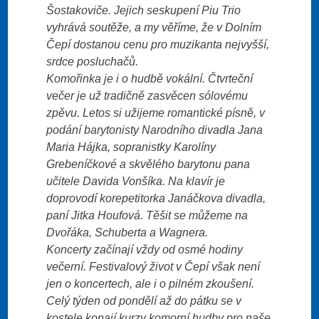
Šostakoviče. Jejich seskupení Piu Trio
vyhrává soutěže, a my věříme, že v Dolním
Čepí dostanou cenu pro muzikanta nejvyšší,
srdce posluchačů.
Komořinka je i o hudbě vokální. Čtvrteční
večer je už tradičně zasvěcen sólovému
zpěvu. Letos si užijeme romantické písně, v
podání barytonisty Narodního divadla Jana
Maria Hájka, sopranistky Karolíny
Grebeníčkové a skvělého barytonu pana
učitele Davida Vonšíka. Na klavír je
doprovodí korepetitorka Janáčkova divadla,
paní Jitka Houfová. Těšit se můžeme na
Dvořáka, Schuberta a Wagnera.
Koncerty začínají vždy od osmé hodiny
večerní. Festivalový život v Čepí však není
jen o koncertech, ale i o pilném zkoušení.
Celý týden od pondělí až do pátku se v
kostele konají kurzy komorní hudby pro naše