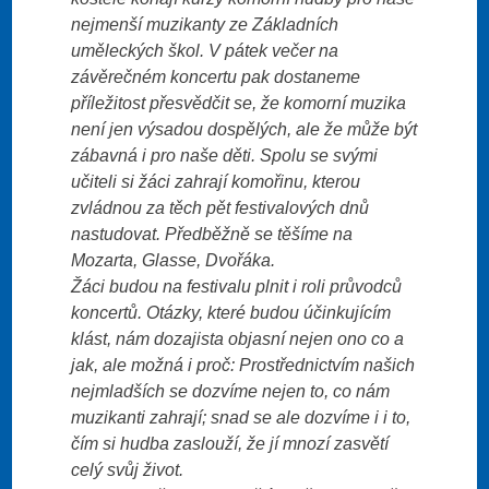
nejmenší muzikanty ze Základních
uměleckých škol. V pátek večer na
závěrečném koncertu pak dostaneme
příležitost přesvědčit se, že komorní muzika
není jen výsadou dospělých, ale že může být
zábavná i pro naše děti. Spolu se svými
učiteli si žáci zahrají komořinu, kterou
zvládnou za těch pět festivalových dnů
nastudovat. Předběžně se těšíme na
Mozarta, Glasse, Dvořáka.
Žáci budou na festivalu plnit i roli průvodců
koncertů. Otázky, které budou účinkujícím
klást, nám dozajista objasní nejen ono co a
jak, ale možná i proč: Prostřednictvím našich
nejmladších se dozvíme nejen to, co nám
muzikanti zahrají; snad se ale dozvíme i i to,
čím si hudba zaslouží, že jí mnozí zasvětí
celý svůj život.