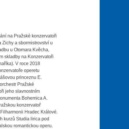
ání na Pražské konzervatoři
Zichy a sbormistrovství u
ladbu u Otomara Kvěcha,
um skladby na Konzervatoři
aříka). V roce 2018
onzervatoře operetu
dášovou princeznu E.
 orchestr Pražské
ři jeho slavnostním
 Monumenta Bohemica A.
Pražskou konzervatoř
 Filharmonii Hradec Králové.
h kurzů Studia lirica pod
lskou romantickou operu.