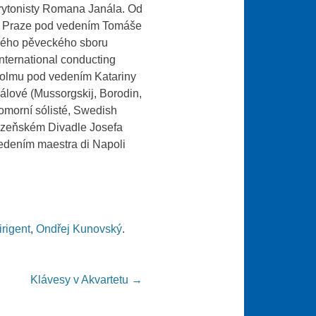
ytonisty Romana Janála. Od
 v Praze pod vedením Tomáše
ského pěveckého sboru
nternational conducting
holmu pod vedením Katariny
álové (Mussorgskij, Borodin,
morní sólisté, Swedish
plzeňském Divadle Josefa
vedením maestra di Napoli
irigent
,
Ondřej Kunovský
.
Klávesy v Akvartetu
→