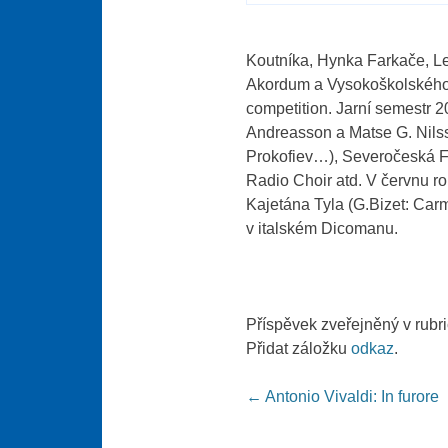
Koutníka, Hynka Farkače, L
Akordum a Vysokoškolského u
competition. Jarní semestr 
Andreasson a Matse G. Nilss
Prokofiev…), Severočeská F
Radio Choir atd. V červnu r
Kajetána Tyla (G.Bizet: Car
v italském Dicomanu.
Příspěvek zveřejněný v rubr
Přidat záložku
odkaz
.
Post navigation
←
Antonio Vivaldi: In furore