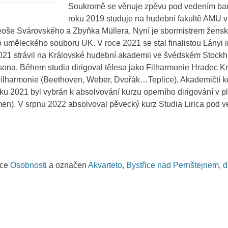
Soukromě se věnuje zpěvu pod vedením bar
roku 2019 studuje na hudební fakultě AMU
eoše Svárovského a Zbyňka Müllera. Nyní je sbormistrem žen
měleckého souboru UK. V roce 2021 se stal finalistou Lányi i
2021 strávil na Královské hudební akademii ve švédském Stock
ona. Během studia dirigoval tělesa jako Filharmonie Hradec Kr
ilharmonie (Beethoven, Weber, Dvořák…Teplice), Akademičtí ko
oku 2021 byl vybrán k absolvování kurzu operního dirigování v 
men). V srpnu 2022 absolvoval pěvecký kurz Studia Lirica pod 
ice
Osobnosti
a označen
Akvarteto
,
Bystřice nad Pernštejnem
,
d