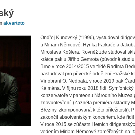
ský
em
akvarteto
Ondřej Kunovský (*1996), vystudoval dirigov
u Miriam Němcové, Hynka Farkače a Jakuba 
Miroslava Košlera. Rovněž zde studoval sk
krátce pak u Jiřího Gemrota (původně studi
Brno v roce 2014/2015 ve třídě Radima Bedn
nastudoval pro pěvecké oddělení Pražské k
Vinobraní O. Nedbala, v roce 2019 pak Čar
Kálmána. V říjnu roku 2018 řídil Symfonický
konzervatoře v panteonu Národního Muzea p
znovuotevření. (Zazněla premiéra skladby
Březiny, zkomponovaná k této příležitosti). 
zakončil absolventským koncertem, kde řídil
V roce 2015 se zúčastnil letních dirigentskýc
vedením Miriam Němcové zaměřených na ita