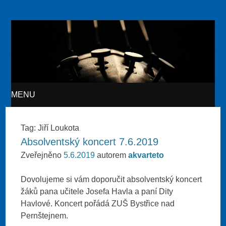
Akvarteto
MENU
SKIP TO CONTENT
Tag:
Jiří Loukota
Absolventský koncert 7.6.2019
Zveřejněno
5.6.2019
autorem
akvarteto
Dovolujeme si vám doporučit absolventský koncert
žáků pana učitele Josefa Havla a paní Dity
Havlové. Koncert pořádá ZUŠ Bystřice nad
Pernštejnem.