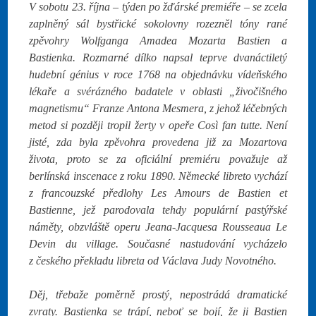
V sobotu 23. října – týden po žďárské premiéře – se zcela
zaplněný sál bystřické sokolovny rozezněl tóny rané
zpěvohry Wolfganga Amadea Mozarta Bastien a
Bastienka. Rozmarné dílko napsal teprve dvanáctiletý
hudební génius v roce 1768 na objednávku vídeňského
lékaře a svérázného badatele v oblasti „živočišného
magnetismu“ Franze Antona Mesmera, z jehož léčebných
metod si později tropil žerty v opeře Così fan tutte. Není
jisté, zda byla zpěvohra provedena již za Mozartova
života, proto se za oficiální premiéru považuje až
berlínská inscenace z roku 1890. Německé libreto vychází
z francouzské předlohy Les Amours de Bastien et
Bastienne, jež parodovala tehdy populární pastýřské
náměty, obzvláště operu Jeana-Jacquesa Rousseaua Le
Devin du village. Současné nastudování vycházelo
z českého překladu libreta od Václava Judy Novotného.
Děj, třebaže poměrně prostý, nepostrádá dramatické
zvraty. Bastienka se trápí, neboť se bojí, že ji Bastien