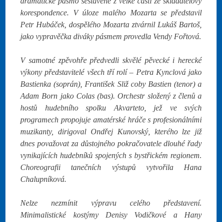
dramatické pásmo sestavené z velké části ze skladatelovy
korespondence. V úloze malého Mozarta se představil
Petr Hubáček, dospělého Mozarta ztvárnil Lukáš Bartoš,
jako vypravěčka diváky pásmem provedla Vendy Fořtová.
V samotné zpěvohře předvedli skvělé pěvecké i herecké
výkony představitelé všech tří rolí – Petra Kynclová jako
Bastienka (soprán), František Sliž coby Bastien (tenor) a
Adam Born jako Colas (bas). Orchestr složený z členů a
hostů hudebního spolku Akvarteto, jež ve svých
programech propojuje amatérské hráče s profesionálními
muzikanty, dirigoval Ondřej Kunovský, kterého lze již
dnes považovat za důstojného pokračovatele dlouhé řady
vynikajících hudebníků spojených s bystřickém regionem.
Choreografii tanečních výstupů vytvořila Hana
Chalupníková.
Nelze nezmínit výpravu celého představení.
Minimalistické kostýmy Denisy Vodičkové a Hany