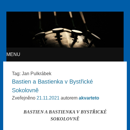
Akvarteto
MENU
SKIP TO CONTENT
Tag:
Jan Pulkrábek
Bastien a Bastienka v Bystřické
Sokolovně
Zveřejněno
21.11.2021
autorem
akvarteto
BASTIEN A BASTIENKA V BYSTŘICKÉ
SOKOLOVNĚ