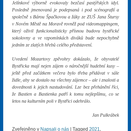
Jelínkové výborně evokovaly bezčasí pastýřských idyl.
Posledně jmenovaná je podepsaná i pod scénografií a
společně s Bárou Špačkovou a žáky ze ZUŠ Jana Štursy
v Novém Městě na Moravě rovněž pod videomappingem,
který oživil funkcionalisticky přísnou budovu bystřické
sokolovny a ve vzpomínkách diváků bude nepochybně
jedním ze zlatých hřebů celého představení.
Uvedení Mozartovy zpěvohry dokázalo, že obyvatelé
Bystřicka mají nejen zájem o náročnější hudební kusy –
ještě před začátkem večera bylo třeba přidávat v sále
židle, aby se dostalo na všechny zájemce – ale i znalosti a
dovednosti k jejich nastudování. Lze bez přehánění říci,
že Bastien a Bastienka patří k tomu nejlepšímu, co se
letos na kulturním poli v Bystřici odehrálo.
Jan Pulkrábek
Zveřejněno v
Napsali o nás
|
Tagged
2021
,