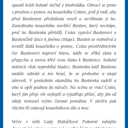
opustil kvůli bohaté slečně z letohrádku. Obrací se proto
s prosbou o pomoc na kouzelníka Colase, jenž jí radí, aby
před Bastienem předstírala veselí a nevšímala si ho.
Zanedlouho kouzelníka navštíví Bastien, který nechápe,
proč ho Bastienka přehlíží. Colas vypráví Bastienovi o
Bastienčině lásce k jinému chlapci. Bastien se rozhněvá a
rovněž žádá kouzelníka o pomoc. Colas prostřednictvím
čar Bastienovi napraví hlavu, takže se zříká zlata a
přepychu a znovu křísí svou lásku k Bastience. Setkání
milenců však neprobíhá hladce, Bastienka totiž Bastiena
nadále odmítá a ten hrozí, že se probodne a utopí
zároveň. V posledním okamžiku ho Bastienka zadrží a
oba si opět padnou do náruče. Na scénu se vrací Colas,
který jim přeje vše nejlepší a vyjadřuje přání, aby jim už
nikdy nemusel svými čarami pomáhat. V závěru pak
všichni tři oslavují kouzelníkovu sílu a moc.
Večer v režii Lady Hubáčkové Pokorné zahájilo