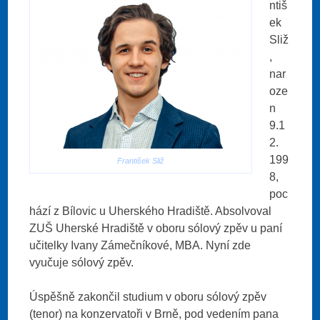
ntiš
ek
Sliž
,
nar
oze
n
9.1
2.
199
František Sliž
8,
poc
hází z Bílovic u Uherského Hradiště. Absolvoval
ZUŠ Uherské Hradiště v oboru sólový zpěv u paní
učitelky Ivany Zámečníkové, MBA. Nyní zde
vyučuje sólový zpěv.
Úspěšně zakončil studium v oboru sólový zpěv
(tenor) na konzervatoři v Brně, pod vedením pana