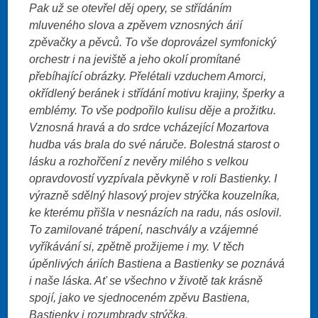
Pak už se otevřel děj opery, se střídáním
mluveného slova a zpěvem vznosných árií
zpěvačky a pěvců. To vše doprovázel symfonický
orchestr i na jeviště a jeho okolí promítané
přebíhající obrázky. Přelétali vzduchem Amorci,
okřídlený beránek i střídání motivu krajiny, šperky a
emblémy. To vše podpořilo kulisu děje a prožitku.
Vznosná hravá a do srdce vcházející Mozartova
hudba vás brala do své náruče. Bolestná starost o
lásku a rozhořčení z nevěry milého s velkou
opravdovostí vyzpívala pěvkyně v roli Bastienky. I
výrazně sdělný hlasový projev strýčka kouzelníka,
ke kterému přišla v nesnázích na radu, nás oslovil.
To zamilované trápení, naschvály a vzájemné
vyříkávání si, zpětně prožijeme i my. V těch
úpěnlivých áriích Bastiena a Bastienky se poznává
i naše láska. Ať se všechno v životě tak krásně
spojí, jako ve sjednoceném zpěvu Bastiena,
Bastienky i rozumbrady strýčka.