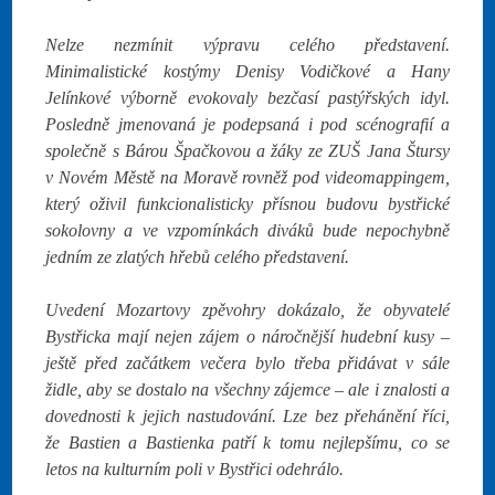
Nelze nezmínit výpravu celého představení.
Minimalistické kostýmy Denisy Vodičkové a Hany
Jelínkové výborně evokovaly bezčasí pastýřských idyl.
Posledně jmenovaná je podepsaná i pod scénografií a
společně s Bárou Špačkovou a žáky ze ZUŠ Jana Štursy
v Novém Městě na Moravě rovněž pod videomappingem,
který oživil funkcionalisticky přísnou budovu bystřické
sokolovny a ve vzpomínkách diváků bude nepochybně
jedním ze zlatých hřebů celého představení.
Uvedení Mozartovy zpěvohry dokázalo, že obyvatelé
Bystřicka mají nejen zájem o náročnější hudební kusy –
ještě před začátkem večera bylo třeba přidávat v sále
židle, aby se dostalo na všechny zájemce – ale i znalosti a
dovednosti k jejich nastudování. Lze bez přehánění říci,
že Bastien a Bastienka patří k tomu nejlepšímu, co se
letos na kulturním poli v Bystřici odehrálo.