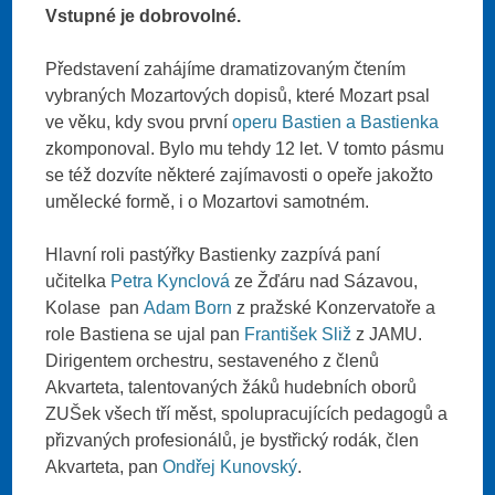
Vstupné je dobrovolné.
Představení zahájíme dramatizovaným čtením
vybraných Mozartových dopisů, které Mozart psal
ve věku, kdy svou první
operu Bastien a Bastienka
zkomponoval. Bylo mu tehdy 12 let. V tomto pásmu
se též dozvíte některé zajímavosti o opeře jakožto
umělecké formě, i o Mozartovi samotném.
Hlavní roli pastýřky Bastienky zazpívá paní
učitelka
Petra Kynclová
ze Žďáru nad Sázavou,
Kolase pan
Adam Born
z pražské Konzervatoře a
role Bastiena se ujal pan
František Sliž
z JAMU.
Dirigentem orchestru, sestaveného z členů
Akvarteta, talentovaných žáků hudebních oborů
ZUŠek všech tří měst, spolupracujících pedagogů a
přizvaných profesionálů, je bystřický rodák, člen
Akvarteta, pan
Ondřej Kunovský
.