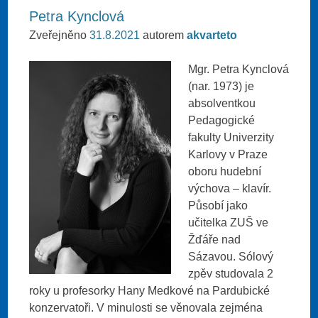
Petra Kynclová
Zveřejněno
31.8.2021
autorem
akvarteto
Mgr. Petra Kynclová
(nar. 1973) je
absolventkou
Pedagogické
fakulty Univerzity
Karlovy v Praze
oboru hudební
výchova – klavír.
Působí jako
učitelka ZUŠ ve
Žďáře nad
Sázavou. Sólový
zpěv studovala 2
roky u profesorky Hany Medkové na Pardubické
konzervatoři. V minulosti se věnovala zejména