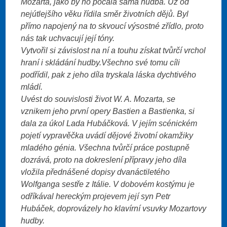
Mozarta, jako by ho počala sama hudba. Už od
nejútlejšího věku řídila směr životních dějů. Byl
přímo napojený na to skvoucí výsostné zřídlo, proto
nás tak uchvacují její tóny.
Vytvořil si závislost na ní a touhu získat tvůrčí vrchol
hraní i skládání hudby.Všechno své tomu cíli
podřídil, pak z jeho díla tryskala láska dychtivého
mládí.
Uvést do souvislosti život W. A. Mozarta, se
vznikem jeho první opery Bastien a Bastienka, si
dala za úkol Lada Hubáčková. V jejím scénickém
pojetí vypravěčka uvádí dějové životní okamžiky
mladého génia. Všechna tvůrčí práce postupně
dozrává, proto na dokreslení přípravy jeho díla
vložila přednášené dopisy dvanáctiletého
Wolfganga sestře z Itálie. V dobovém kostýmu je
odříkával hereckým projevem její syn Petr
Hubáček, doprovázely ho klavírní vsuvky Mozartovy
hudby.