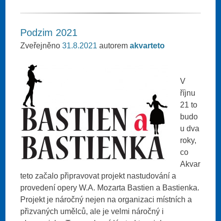
Podzim 2021
Zveřejněno
31.8.2021
autorem
akvarteto
V
říjnu
21 to
budo
u dva
roky,
co
Akvar
teto začalo připravovat projekt nastudování a
provedení opery W.A. Mozarta Bastien a Bastienka.
Projekt je náročný nejen na organizaci místních a
přizvaných umělců, ale je velmi náročný i