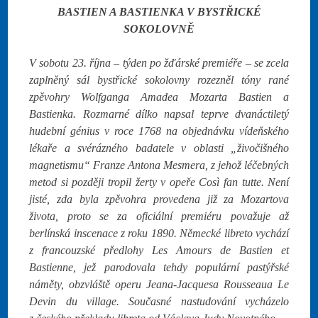
BASTIEN A BASTIENKA V BYSTŘICKÉ
SOKOLOVNĚ
V sobotu 23. října – týden po žďárské premiéře – se zcela
zaplněný sál bystřické sokolovny rozezněl tóny rané
zpěvohry Wolfganga Amadea Mozarta Bastien a
Bastienka. Rozmarné dílko napsal teprve dvanáctiletý
hudební génius v roce 1768 na objednávku vídeňského
lékaře a svérázného badatele v oblasti „živočišného
magnetismu“ Franze Antona Mesmera, z jehož léčebných
metod si později tropil žerty v opeře Così fan tutte. Není
jisté, zda byla zpěvohra provedena již za Mozartova
života, proto se za oficiální premiéru považuje až
berlínská inscenace z roku 1890. Německé libreto vychází
z francouzské předlohy Les Amours de Bastien et
Bastienne, jež parodovala tehdy populární pastýřské
náměty, obzvláště operu Jeana-Jacquesa Rousseaua Le
Devin du village. Současné nastudování vycházelo