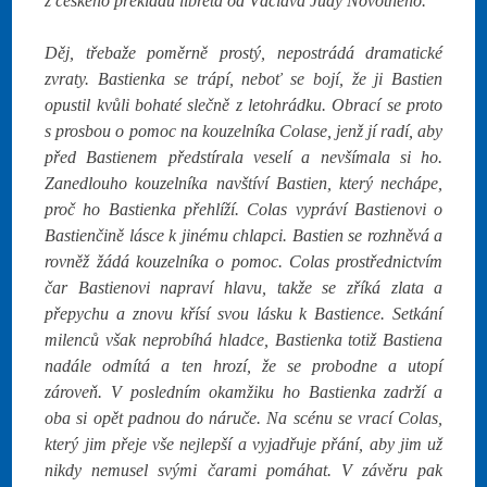
z českého překladu libreta od Václava Judy Novotného.
Děj, třebaže poměrně prostý, nepostrádá dramatické
zvraty. Bastienka se trápí, neboť se bojí, že ji Bastien
opustil kvůli bohaté slečně z letohrádku. Obrací se proto
s prosbou o pomoc na kouzelníka Colase, jenž jí radí, aby
před Bastienem předstírala veselí a nevšímala si ho.
Zanedlouho kouzelníka navštíví Bastien, který nechápe,
proč ho Bastienka přehlíží. Colas vypráví Bastienovi o
Bastienčině lásce k jinému chlapci. Bastien se rozhněvá a
rovněž žádá kouzelníka o pomoc. Colas prostřednictvím
čar Bastienovi napraví hlavu, takže se zříká zlata a
přepychu a znovu křísí svou lásku k Bastience. Setkání
milenců však neprobíhá hladce, Bastienka totiž Bastiena
nadále odmítá a ten hrozí, že se probodne a utopí
zároveň. V posledním okamžiku ho Bastienka zadrží a
oba si opět padnou do náruče. Na scénu se vrací Colas,
který jim přeje vše nejlepší a vyjadřuje přání, aby jim už
nikdy nemusel svými čarami pomáhat. V závěru pak