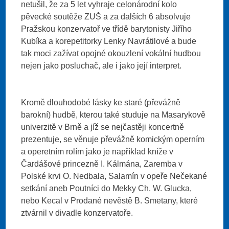
netušil, že za 5 let vyhraje celonárodní kolo
pěvecké soutěže ZUŠ a za dalších 6 absolvuje
Pražskou konzervatoř ve třídě barytonisty Jiřího
Kubíka a korepetitorky Lenky Navrátilové a bude
tak moci zažívat opojné okouzlení vokální hudbou
nejen jako posluchač, ale i jako její interpret.
​Kromě dlouhodobé lásky ke staré (převážně
barokní) hudbě, kterou také studuje na Masarykově
univerzitě v Brně a jíž se nejčastěji koncertně
prezentuje, se věnuje převážně komickým operním
a operetním rolím jako je například kníže v
Čardášové princezně I. Kálmána, Zaremba v
Polské krvi O. Nedbala, Salamín v opeře Nečekané
setkání aneb Poutníci do Mekky Ch. W. Glucka,
nebo Kecal v Prodané nevěstě B. Smetany, které
ztvárnil v divadle konzervatoře.