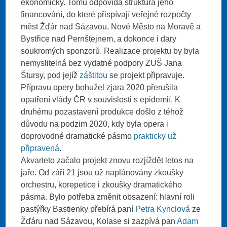
ekonomicky. Tomu odpovídá struktura jeho
financování, do které přispívají veřejné rozpočty
měst Žďár nad Sázavou, Nové Město na Moravě a
Bystřice nad Pernštejnem, a dokonce i dary
soukromých sponzorů. Realizace projektu by byla
nemyslitelná bez vydatné podpory ZUŠ Jana
Štursy, pod jejíž
záštitou
se projekt připravuje.
Přípravu opery bohužel zjara 2020 přerušila
opatření vlády ČR v souvislosti s epidemií. K
druhému pozastavení produkce došlo z téhož
důvodu na podzim 2020, kdy byla opera i
doprovodné dramatické pásmo
prakticky už
připravená
.
Akvarteto začalo projekt znovu rozjíždět letos na
jaře. Od září 21 jsou už naplánovány zkoušky
orchestru, korepetice i zkoušky dramatického
pásma. Bylo potřeba změnit obsazení: hlavní roli
pastýřky Bastienky přebírá paní
Petra Kynclová
ze
Žďáru nad Sázavou, Kolase si zazpívá pan
Adam