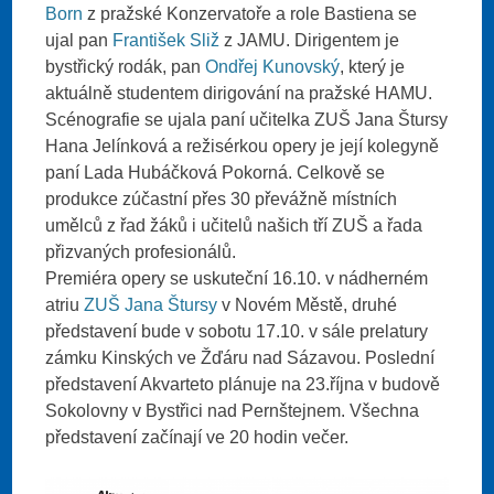
Born
z pražské Konzervatoře a role Bastiena se
ujal pan
František Sliž
z JAMU. Dirigentem je
bystřický rodák, pan
Ondřej Kunovský
, který je
aktuálně studentem dirigování na pražské HAMU.
Scénografie se ujala paní učitelka ZUŠ Jana Štursy
Hana Jelínková a režisérkou opery je její kolegyně
paní Lada Hubáčková Pokorná. Celkově se
produkce zúčastní přes 30 převážně místních
umělců z řad žáků i učitelů našich tří ZUŠ a řada
přizvaných profesionálů.
Premiéra opery se uskuteční 16.10. v nádherném
atriu
ZUŠ Jana Štursy
v Novém Městě, druhé
představení bude v sobotu 17.10. v sále prelatury
zámku Kinských ve Žďáru nad Sázavou. Poslední
představení Akvarteto plánuje na 23.října v budově
Sokolovny v Bystřici nad Pernštejnem. Všechna
představení začínají ve 20 hodin večer.