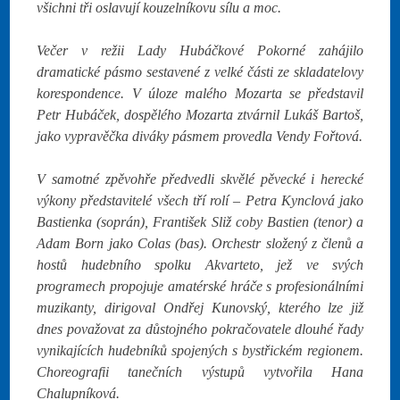
všichni tři oslavují kouzelníkovu sílu a moc.
Večer v režii Lady Hubáčkové Pokorné zahájilo
dramatické pásmo sestavené z velké části ze skladatelovy
korespondence. V úloze malého Mozarta se představil
Petr Hubáček, dospělého Mozarta ztvárnil Lukáš Bartoš,
jako vypravěčka diváky pásmem provedla Vendy Fořtová.
V samotné zpěvohře předvedli skvělé pěvecké i herecké
výkony představitelé všech tří rolí – Petra Kynclová jako
Bastienka (soprán), František Sliž coby Bastien (tenor) a
Adam Born jako Colas (bas). Orchestr složený z členů a
hostů hudebního spolku Akvarteto, jež ve svých
programech propojuje amatérské hráče s profesionálními
muzikanty, dirigoval Ondřej Kunovský, kterého lze již
dnes považovat za důstojného pokračovatele dlouhé řady
vynikajících hudebníků spojených s bystřickém regionem.
Choreografii tanečních výstupů vytvořila Hana
Chalupníková.