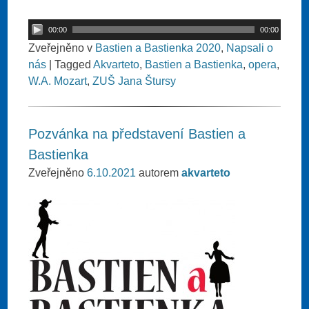
00:00
00:00
Zveřejněno v
Bastien a Bastienka 2020
,
Napsali o
nás
|
Tagged
Akvarteto
,
Bastien a Bastienka
,
opera
,
W.A. Mozart
,
ZUŠ Jana Štursy
Pozvánka na představení Bastien a
Bastienka
Zveřejněno
6.10.2021
autorem
akvarteto