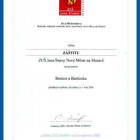
záštita ZUŠ NMNM nad projektem B&B