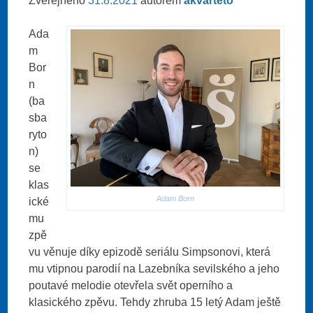
Zveřejněno
31.8.2021
autorem
akvarteto
Ada
m
Bor
n
(ba
sba
ryto
n)
se
klas
Adam Born
ické
mu
zpě
vu věnuje díky epizodě seriálu Simpsonovi, která
mu vtipnou parodií na Lazebníka sevilského a jeho
poutavé melodie otevřela svět operního a
klasického zpěvu. Tehdy zhruba 15 letý Adam ještě