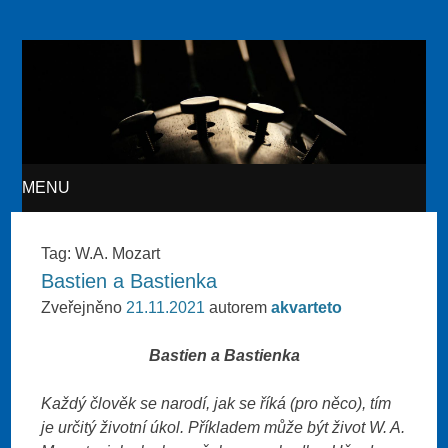
Akvarteto
MENU
SKIP TO CONTENT
Tag:
W.A. Mozart
Bastien a Bastienka
Zveřejněno
21.11.2021
autorem
akvarteto
Bastien a Bastienka
Každý člověk se narodí, jak se říká (pro něco), tím
je určitý životní úkol. Příkladem může být život W. A.