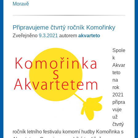
Moravě
Připravujeme čtvrtý ročník Komořinky
Zveřejněno
9.3.2021
autorem
akvarteto
Spole
k
Akvar
teto
na
rok
2021
připra
vuje
už
čtvrtý
ročník letního festivalu komorní hudby Komořinka s