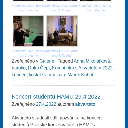
Komořinka 2022, Barok.
Komořinka 2022, Barok.
Komořinka 2022, Barok.
foto J. Kuchař
foto J. Kuchař
foto J. Kuchař
Komořinka 2022, Barok.
Komořinka 2022, Barok.
foto J. Kuchař
foto J. Kuchař
Zveřejněno v
Galerie
|
Tagged
Anna Mikolajková
,
baroko
,
Dolní Čepí
,
Komořinka s Akvartetem 2022
,
koncert
,
kostel sv. Václava
,
Marek Kubát
Koncert studentů HAMU 29.4.2022
Zveřejněno
27.4.2022
autorem
akvarteto
Akvarteto s radostí sdílí pozvánku na koncert
studentů Pražské konzervatoře a HAMU a