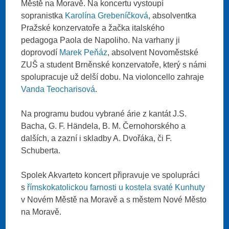
Městě na Moravě. Na koncertu vystoupí
sopranistka
Karolína Grebeníčková
, absolventka
Pražské konzervatoře a žačka italského
pedagoga Paola de Napoliho. Na varhany ji
doprovodí
Marek Peňáz
, absolvent Novoměstské
ZUŠ a student Brněnské konzervatoře, který s námi
spolupracuje už delší dobu. Na violoncello zahraje
Vanda Teocharisová
.
Na programu budou vybrané árie z kantát J.S.
Bacha, G. F. Händela, B. M. Černohorského a
dalších, a zazní i skladby A. Dvořáka, či F.
Schuberta.
Spolek Akvarteto koncert připravuje ve spolupráci
s
římskokatolickou farnosti u kostela svaté Kunhuty
v Novém Městě na Moravě a s městem Nové Město
na Moravě.