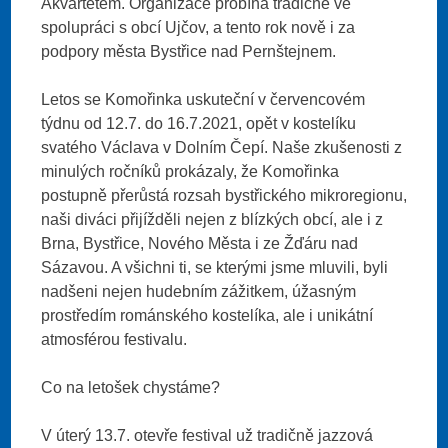
Akvartetem. Organizace probíhá tradičně ve
spolupráci s obcí Ujčov, a tento rok nově i za
podpory města Bystřice nad Pernštejnem.
Letos se Komořinka uskuteční v červencovém
týdnu od 12.7. do 16.7.2021, opět v kostelíku
svatého Václava v Dolním Čepí. Naše zkušenosti z
minulých ročníků prokázaly, že Komořinka
postupně přerůstá rozsah bystřického mikroregionu,
naši diváci přijížděli nejen z blízkých obcí, ale i z
Brna, Bystřice, Nového Města i ze Žďáru nad
Sázavou. A všichni ti, se kterými jsme mluvili, byli
nadšeni nejen hudebním zážitkem, úžasným
prostředím románského kostelíka, ale i unikátní
atmosférou festivalu.
Co na letošek chystáme?
V úterý 13.7. otevře festival už tradičně jazzová