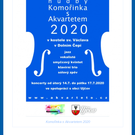
Komořinka s Akvartetem 2020