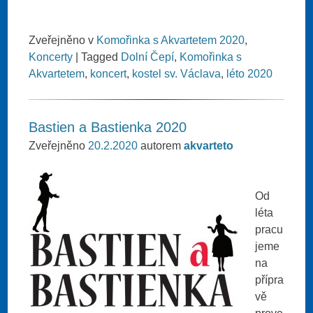
Zveřejněno v
Komořinka s Akvartetem 2020
,
Koncerty
|
Tagged
Dolní Čepí
,
Komořinka s
Akvartetem
,
koncert
,
kostel sv. Václava
,
léto 2020
Bastien a Bastienka 2020
Zveřejněno
20.2.2020
autorem
akvarteto
Od
léta
pracu
jeme
na
přípra
vě