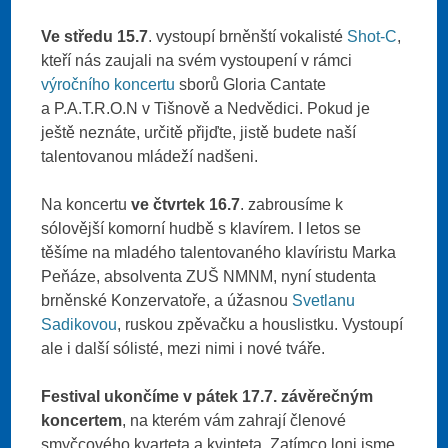
Ve středu 15.7
. vystoupí brněnští vokalisté
Shot-C
,
kteří nás zaujali na svém vystoupení v rámci
výročního koncertu
sborů Gloria Cantate
a P.A.T.R.O.N v Tišnově a Nedvědici. Pokud je
ještě neznáte, určitě přijďte, jistě budete naší
talentovanou mládeží nadšeni.
Na koncertu
ve čtvrtek 16.7
. zabrousíme k
sólovější komorní hudbě s klavírem. I letos se
těšíme na mladého talentovaného klavíristu Marka
Peňáze, absolventa ZUŠ NMNM, nyní studenta
brněnské Konzervatoře, a úžasnou
Svetlanu
Sadikovou
, ruskou zpěvačku a houslistku. Vystoupí
ale i další sólisté, mezi nimi i nové tváře.
Festival ukončíme v pátek 17.7. závěrečným
koncertem
, na kterém vám zahrají členové
smyčcového kvarteta a kvinteta. Zatímco loni jsme