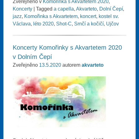
Zveřejněno v
Komořinka s Akvartetem 2020
,
Koncerty
|
Tagged
a capella
,
Akvarteto
,
Dolní Čepí
,
jazz
,
Komořinka s Akvartetem
,
koncert
,
kostel sv.
Václava
,
léto 2020
,
Shot-C
,
Srnčí a kočičí
,
Ujčov
Koncerty Komořinky s Akvartetem 2020
v Dolním Čepí
Zveřejněno
13.5.2020
autorem
akvarteto