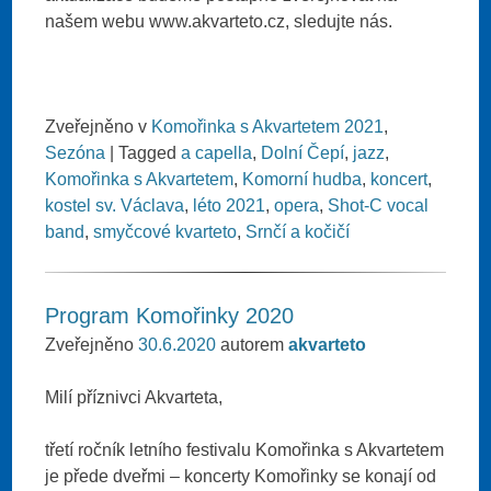
našem webu www.akvarteto.cz, sledujte nás.
Zveřejněno v
Komořinka s Akvartetem 2021
,
Sezóna
|
Tagged
a capella
,
Dolní Čepí
,
jazz
,
Komořinka s Akvartetem
,
Komorní hudba
,
koncert
,
kostel sv. Václava
,
léto 2021
,
opera
,
Shot-C vocal
band
,
smyčcové kvarteto
,
Srnčí a kočičí
Program Komořinky 2020
Zveřejněno
30.6.2020
autorem
akvarteto
Milí příznivci Akvarteta,
třetí ročník letního festivalu Komořinka s Akvartetem
je přede dveřmi – koncerty Komořinky se konají od