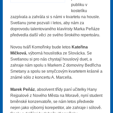
publiku v
kostelíku
zazpívala a zahrála si s námi v kvartetu na housle.
Svetlanu jsme pozvali i letos, aby nám za
doprovodu talentovaného klavíristy Marka Peňáze
předvedla další věci ze svého širokého repertoáru.
Novou tváří Komořinky bude letos
Kateřina
Mičková
, výborná houslistka ze Slovácka. Se
Svetlanou si pro nás chystají houslový duet, a
zahraje nám spolu s Markem Z domoviny Bedřicha
Smetany a spolu se smyčcovým kvartetem krásné a
známé sólo z koncertu A. Marcella.
Marek Peňáz
, absolvent třídy paní učitelky Hany
Rejpalové z Nového Města na Moravě, nyní student
brněnské konzervatoře, se nám letos předvede
nejen jako výborný korepetitor, ale zahraje i sólově.