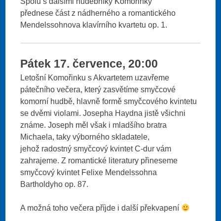
Spolu s dalšími hudebníky Komořinky
přednese část z nádherného a romantického
Mendelssohnova klavírního kvartetu op. 1.
Pátek 17. července, 20:00
Letošní Komořinku s Akvartetem uzavřeme
pátečního večera, který zasvětíme smyčcové
komorní hudbě, hlavně formě smyčcového kvintetu
se dvěmi violami. Josepha Haydna jistě všichni
známe. Joseph měl však i mladšího bratra
Michaela, taky výborného skladatele,
jehož radostný smyčcový kvintet C-dur vám
zahrajeme. Z romantické literatury přineseme
smyčcový kvintet Felixe Mendelssohna
Bartholdyho op. 87.
A možná toho večera příjde i další překvapení