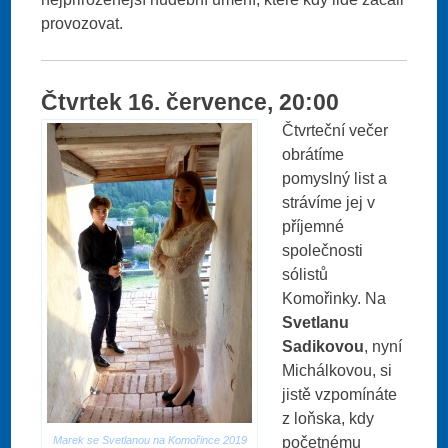
provozovat.
Čtvrtek 16. července, 20:00
Čtvrteční večer
obrátíme
pomyslný list a
strávíme jej v
příjemné
společnosti
sólistů
Komořinky. Na
Svetlanu
Sadikovou
, nyní
Michálkovou, si
jistě vzpomínáte
z loňska, kdy
Marek se Svetlanou na Komořince 2019
početnému