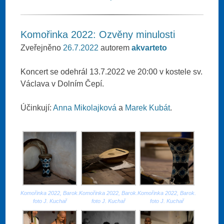
Komořinka 2022: Ozvěny minulosti
Zveřejněno
26.7.2022
autorem
akvarteto
Koncert se odehrál 13.7.2022 ve 20:00 v kostele sv.
Václava v Dolním Čepí.
Účinkují:
Anna Mikolajková
a
Marek Kubát
.
Komořinka 2022, Barok.
Komořinka 2022, Barok.
Komořinka 2022, Barok.
foto J. Kuchař
foto J. Kuchař
foto J. Kuchař