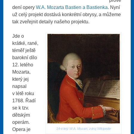
prove
dení opery
W.A. Mozarta Bastien a Bastienka
. Nyní
už celý projekt dostává konkrétní obrysy, a můžeme
tak zveřejnit detaily našeho projektu.
Jde o
krátké, rané,
téměř ještě
barokní dílo
12. letého
Mozarta,
který jej
napsal
v létě roku
1768. Řadí
se k tzv.
dětským
operám.
Opera je
14-ti letý W.A. Mozart, zdroj Wikipedie