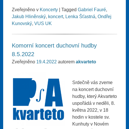
Zveřejněno v
Koncerty
|
Tagged
Gabriel Fauré
,
Jakub Hliněnský
,
koncert
,
Lenka Šťastná
,
Ondřej
Kunovský
,
VUS UK
Komorní koncert duchovní hudby
8.5.2022
Zveřejněno
19.4.2022
autorem
akvarteto
Srdečně vás zveme
na koncert duchovní
hudby, který Akvarteto
uspořádá v neděli, 8.
května 2022, v 18
hodin v kostele sv.
Kunhuty v Novém