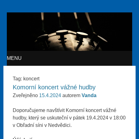
Akvarteto
MENU
SKIP TO CONTENT
Tag:
koncert
Komorní koncert vážné hudby
Zveřejněno
15.4.2024
autorem
Vanda
Doporučujeme navštívit Komorní koncert vážné
hudby, který se uskuteční v pátek 19.4.2024 v 18:00
v Obřadní síni v Nedvědici.