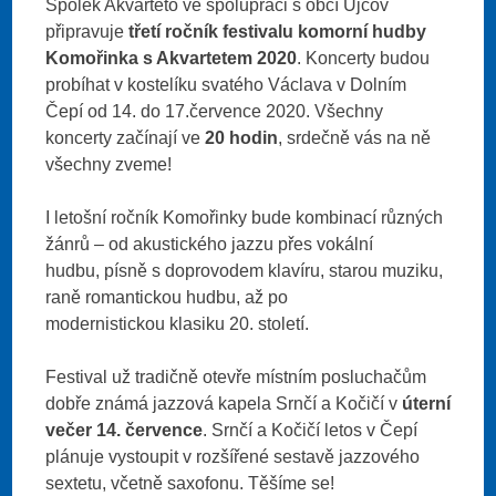
Spolek Akvarteto ve spolupráci s obcí Ujčov
připravuje
třetí ročník festivalu komorní hudby
Komořinka s Akvartetem 2020
. Koncerty budou
probíhat v kostelíku svatého Václava v Dolním
Čepí od 14. do 17.července 2020. Všechny
koncerty začínají ve
20 hodin
, srdečně vás na ně
všechny zveme!
I letošní ročník Komořinky bude kombinací různých
žánrů – od akustického jazzu přes vokální
hudbu, písně s doprovodem klavíru, starou muziku,
raně romantickou hudbu, až po
modernistickou klasiku 20. století.
Festival už tradičně otevře místním posluchačům
dobře známá jazzová kapela Srnčí a Kočičí v
úterní
večer
14. července
. Srnčí a Kočičí letos v Čepí
plánuje vystoupit v rozšířené sestavě jazzového
sextetu, včetně saxofonu. Těšíme se!