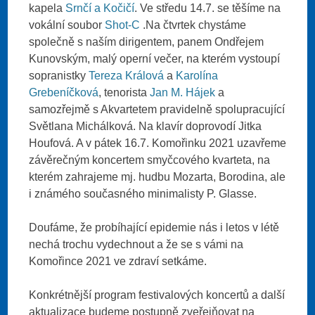
kapela
Srnčí a Kočičí
. Ve středu 14.7. se těšíme na
vokální soubor
Shot-C
.Na čtvrtek chystáme
společně s naším dirigentem, panem Ondřejem
Kunovským, malý operní večer, na kterém vystoupí
sopranistky
Tereza Králová
a
Karolína
Grebeníčková
, tenorista
Jan M. Hájek
a
samozřejmě s Akvartetem pravidelně spolupracující
Světlana Michálková. Na klavír doprovodí Jitka
Houfová. A v pátek 16.7. Komořinku 2021 uzavřeme
závěrečným koncertem smyčcového kvarteta, na
kterém zahrajeme mj. hudbu Mozarta, Borodina, ale
i známého současného minimalisty P. Glasse.
Doufáme, že probíhající epidemie nás i letos v létě
nechá trochu vydechnout a že se s vámi na
Komořince 2021 ve zdraví setkáme.
Konkrétnější program festivalových koncertů a další
aktualizace budeme postupně zveřejňovat na