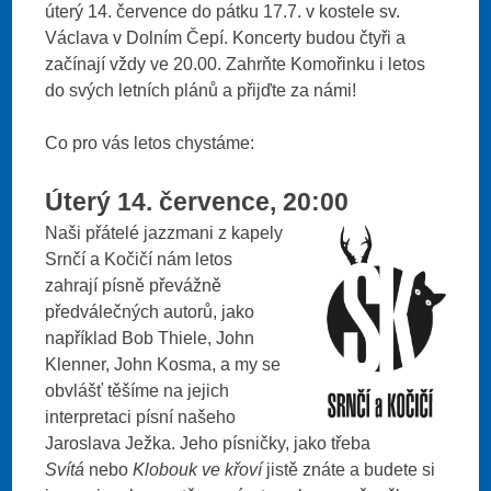
úterý 14. července do pátku 17.7. v kostele sv.
Václava v Dolním Čepí. Koncerty budou čtyři a
začínají vždy ve 20.00. Zahrňte Komořinku i letos
do svých letních plánů a přijďte za námi!
Co pro vás letos chystáme:
Úterý 14. července, 20:00
Naši přátelé jazzmani z kapely
Srnčí a Kočičí nám letos
zahrají písně převážně
předválečných autorů, jako
například Bob Thiele, John
Klenner, John Kosma, a my se
obvlášť těšíme na jejich
interpretaci písní našeho
Jaroslava Ježka. Jeho písničky, jako třeba
Svítá
nebo
Klobouk ve křoví
jistě znáte a budete si