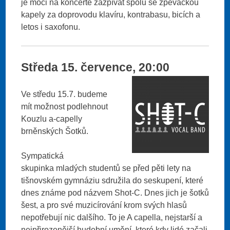
je moci na koncertě zazpívat spolu se zpěvačkou
kapely za doprovodu klavíru, kontrabasu, bicích a
letos i saxofonu.
Středa 15. července, 20:00
Ve středu 15.7. budeme
mít možnost podlehnout
Kouzlu a-capelly
brněnských Šotků.
Sympatická
skupinka mladých studentů se před pěti lety na
tišnovském gymnáziu sdružila do seskupení, které
dnes známe pod názvem Shot-C. Dnes jich je šotků
šest, a pro své muzicírování krom svých hlasů
nepotřebují nic dalšího. To je A capella, nejstarší a
nejpřirozenější hudební umění, které kdy lidé začali