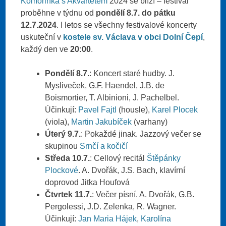
Komořinka s Akvartetem
2024 se blíží – festival
proběhne v týdnu od
pondělí 8.7. do pátku
12.7.2024
. I letos se všechny festivalové koncerty
uskuteční v
kostele sv. Václava v obci Dolní Čepí
,
každý den ve
20:00
.
Pondělí 8.7.
: Koncert staré hudby. J.
Mysliveček, G.F. Haendel, J.B. de
Boismortier, T. Albinioni, J. Pachelbel.
Účinkují:
Pavel Fajtl
(housle),
Karel Plocek
(viola),
Martin Jakubíček
(varhany)
Úterý 9.7.
: Pokaždé jinak. Jazzový večer se
skupinou
Srnčí a kočičí
Středa 10.7.
: Cellový recitál
Štěpánky
Plockové
. A. Dvořák, J.S. Bach, klavírní
doprovod Jitka Houfová
Čtvrtek 11.7.
: Večer písní. A. Dvořák, G.B.
Pergolessi, J.D. Zelenka, R. Wagner.
Účinkují:
Jan Maria Hájek
,
Karolína