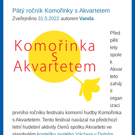
Pátý ročník Komořinky s Akvartetem
Zveřejněno
31.5.2022
autorem
Vanda
Před
pěti
lety
spole
k
Akvar
teto
zaháj
il
organ
izaci
prvního ročníku festivalu komorní hudby Komořinka
s Akvartetem. Tento festival navázal na předchozí
letní hudební aktivity členů spolku Akvarteto ve
starobylém
kostelíku svatého Václava v Dolním