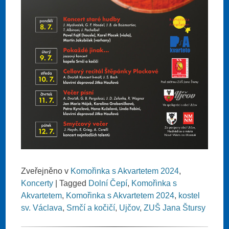
Zveřejněno v
Komořinka s Akvartetem 2024
,
Koncerty
|
Tagged
Dolní Čepí
,
Komořinka s
Akvartetem
,
Komořinka s Akvartetem 2024
,
kostel
sv. Václava
,
Srnčí a kočičí
,
Ujčov
,
ZUŠ Jana Štursy