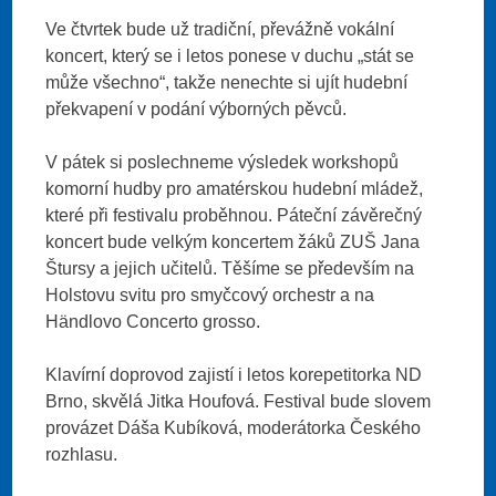
Ve čtvrtek bude už tradiční, převážně vokální
koncert, který se i letos ponese v duchu „stát se
může všechno“, takže nenechte si ujít hudební
překvapení v podání výborných pěvců.
V pátek si poslechneme výsledek workshopů
komorní hudby pro amatérskou hudební mládež,
které při festivalu proběhnou. Páteční závěrečný
koncert bude velkým koncertem žáků ZUŠ Jana
Štursy a jejich učitelů. Těšíme se především na
Holstovu svitu pro smyčcový orchestr a na
Händlovo Concerto grosso.
Klavírní doprovod zajistí i letos korepetitorka ND
Brno, skvělá Jitka Houfová. Festival bude slovem
provázet Dáša Kubíková, moderátorka Českého
rozhlasu.