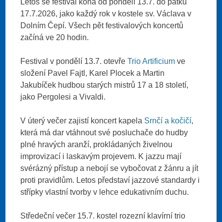
Letos se festival koná od pondělí 13.7. do pátku
17.7.2026, jako každý rok v kostele sv. Václava v
Dolním Čepí. Všech pět festivalových koncertů
začíná ve 20 hodin.
Festival v pondělí 13.7. otevře
Trio Artificium
ve
složení Pavel Fajtl, Karel Plocek a Martin
Jakubíček hudbou starých mistrů 17 a 18 století,
jako Pergolesi a Vivaldi.
V úterý večer zajistí koncert kapela
Srnčí a kočičí
,
která má dar vtáhnout své posluchače do hudby
plné hravých aranží, prokládaných živelnou
improvizací i laskavým projevem. K jazzu mají
svérázný přístup a nebojí se vybočovat z žánru a jít
proti pravidlům. Letos představí jazzové standardy i
střípky vlastní tvorby v lehce edukativním duchu.
Středeční večer 15.7. kostel rozezní klavírní trio