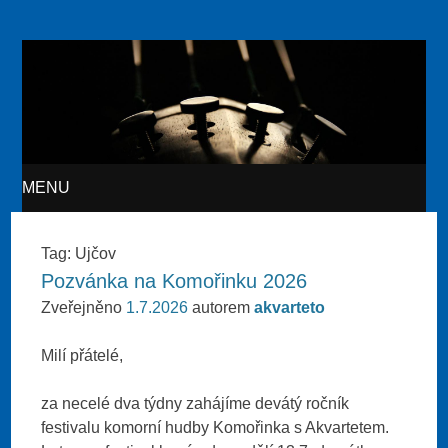
Akvarteto
MENU
SKIP TO CONTENT
Tag:
Ujčov
Pozvánka na Komořinku 2026
Zveřejněno
1.7.2026
autorem
akvarteto
Milí přátelé,
za necelé dva týdny zahájíme devátý ročník
festivalu komorní hudby Komořinka s Akvartetem.