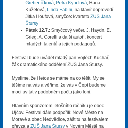
Grebeníčková
,
Petra Kynclová
, Hana
Kuželová,
Linda Fabini
, na klavír doprovodí
Jitka Houfová, smyčce: kvarteto
ZUŠ Jana
Štursy
Pátek 12.7.
: Smyčcový večer. J. Haydn, E.
Grieg, A. Corelli a další autoři, koncert
mladých talentů a jejich pedagogů.
Festival bude uvádět mladý pan Vojtěch Kuchař,
žák dramatického oddělení ZUŠ Jana Štursy.
Myslíme, že i letos se máme na co těšit. My se
těšíme na vás a věříme, že vás v Čepí budeme
moci uvítat v podobném počtu jako loni.
Hlavním sponzorem letošního ročníku je obec
Ujčov. Festival dále podpořili: Nové Město na
Moravě a obec Nedvědice, záštitu na festivalem
převzala
ZUŠ Jana Štursy
v Novém Městě na