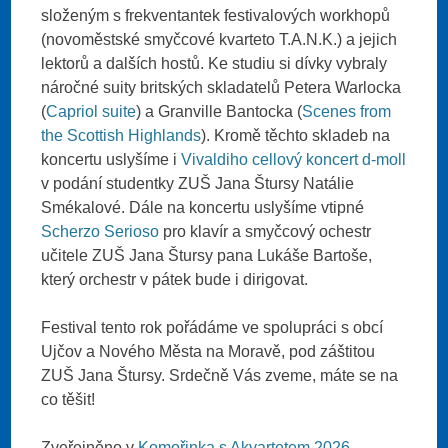
složeným s frekventantek festivalových workhopů
(novoměstské smyčcové kvarteto T.A.N.K.) a jejich
lektorů a dalších hostů. Ke studiu si dívky vybraly
náročné suity britských skladatelů Petera Warlocka
(
Capriol suite
) a Granville Bantocka (
Scenes from
the Scottish Highlands
). Kromě těchto skladeb na
koncertu uslyšíme i
Vivaldiho cellový koncert d-moll
v podání studentky ZUŠ Jana Štursy Natálie
Smékalové. Dále na koncertu uslyšíme vtipné
Scherzo Serioso
pro klavír a smyčcový ochestr
učitele ZUŠ Jana Štursy pana Lukáše Bartoše,
který orchestr v pátek bude i dirigovat.
Festival tento rok pořádáme ve spolupráci s obcí
Ujčov a Nového Města na Moravě, pod záštitou
ZUŠ Jana Štursy. Srdečně Vás zveme, máte se na
co těšit!
Zveřejněno v
Komořinka s Akvartetem 2026
,