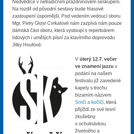
Nedvědice v netradičním prázdninovém seskupení.
Na rozdíl od původní sestavy bude hlasové
zastoupení úspornější. Pod vedením vedoucí sboru
Mgr. Petry Glosr Cvrkalové nám zazpívá nám pouze
dámská část sboru, která vystoupí s repertoárem
lidových i umělých písní za klavírního doprovodu
Jitky Houfové.
V
úterý 12.7. večer
ve znamení jazzu
v
podání na našem
festivalu již zavedené
kapely s trochu
bizarním názvem
Srnčí a kočičí
, která
přijíždí ze své lesní
zkušebny
s ochutnávkou
živelného a