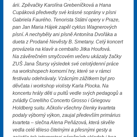
árii. Zpěvačky Karolína Grebeníčková a Hana
Cupáková předvedly své krásné soprány v písni
Gabriela Faurého. Tenorista Státní opery v Praze,
pan Jan Maria Hájek zapěl cyklus Wagnerových
písní. A nechyběly ani písně Antonína Dvořáka a
dueta z Prodané Nevěsty B. Smetany. Celý koncert
provázela na klavír a cemballo Jitka Houfová.
Na závěrečném smyčcovém večeru ukázaly žačky
ZUŠ Jana Štursy výsledek své celotýdenní práce
na workshopech komorní hry, které se v rámci
festivalu odehrávaly. Vzácným zážitkem byl pro
děvčata i workshop violisty Karla Plocka. Na
koncertu hrály děti u pultů vedle svých pedagogů a
zvládly Corelliho Concerto Grosso i Griegovu
Holdberg suitu. Ačkoliv všechny členky kvarteta
podaly výborný výkon, zaujal především primárius
kvarteta – slečna Alena Peňázová, která skvěle
vedla celé těleso čitelnými a přesnými gesty a