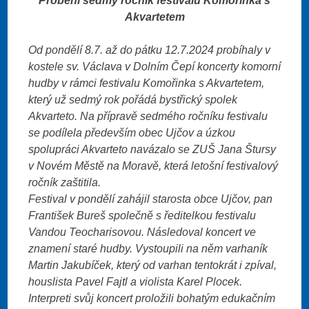
Proběhl sedmý ročník festivalu Komořinka s
Akvartetem
Od pondělí 8.7. až do pátku 12.7.2024 probíhaly v
kostele sv. Václava v Dolním Čepí koncerty komorní
hudby v rámci festivalu Komořinka s Akvartetem,
který už sedmý rok pořádá bystřický spolek
Akvarteto. Na přípravě sedmého ročníku festivalu
se podílela především obec Ujčov a úzkou
spolupráci Akvarteto navázalo se ZUŠ Jana Štursy
v Novém Městě na Moravě, která letošní festivalový
ročník zaštitila.
Festival v pondělí zahájil starosta obce Ujčov, pan
František Bureš společně s ředitelkou festivalu
Vandou Teocharisovou. Následoval koncert ve
znamení staré hudby. Vystoupili na něm varhaník
Martin Jakubíček, který od varhan tentokrát i zpíval,
houslista Pavel Fajtl a violista Karel Plocek.
Interpreti svůj koncert proložili bohatým edukačním