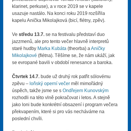
klarinet, perkuse), a v roce 2019 se v kapele
usazuje nastálo. Na konci roku 2019 rozšířila
kapelu Anička Mikolajková (bicí, flétny, zpěv).
Ve
středu 13.7.
se na festivalu představí duo
jazzmenů, ale pro tento večer hlavně interpretů
staré hudby
Marka Kubáta
(theorba) a
Aničky
Mikolajkové
(flétna). Těšíme se, že nám ukáží, jak
se evropané bavili v období renesance a baroka.
Čtvrtek 14.7.
bude už druhý rok patřit sólovému
zpěvu –
loňský operní večer
měl mimořádný
úspěch, takže jsme se s
Ondřejem Kunovským
rozhodli na této vlně pokračovat i letos. A stejně
jako loni bude konkrétní obsazení i program večera
překvapením, které si pro vás necháváme na
poslední chvíli.