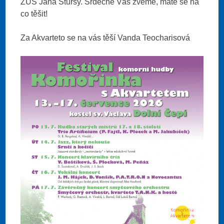
ZUŠ Jana Štursy. Srdečně Vás zveme, máte se na
co těšit!
Za Akvarteto se na vás těší Vanda Teocharisová