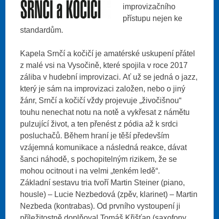
improvizačního
přístupu nejen ke
standardům.
Kapela Srnčí a kočičí je amatérské uskupení přátel
z malé vsi na Vysočině, které spojila v roce 2017
záliba v hudební improvizaci. Ať už se jedná o jazz,
který je sám na improvizaci založen, nebo o jiný
žánr, Srnčí a kočičí vždy projevuje „živočišnou“
touhu nenechat notu na notě a vykřesat z námětu
pulzující život, a ten přenést z pódia až k srdci
posluchačů. Během hraní je těší především
vzájemná komunikace a následná reakce, dávat
šanci náhodě, s pochopitelným rizikem, že se
mohou ocitnout i na velmi „tenkém ledě“.
Základní sestavu tria tvoří Martin Steiner (piano,
housle) – Lucie Nezbedová (zpěv, klarinet) – Martin
Nezbeda (kontrabas). Od prvního vystoupení ji
příležitostně doplňoval Tomáš Křišťan (saxofony,