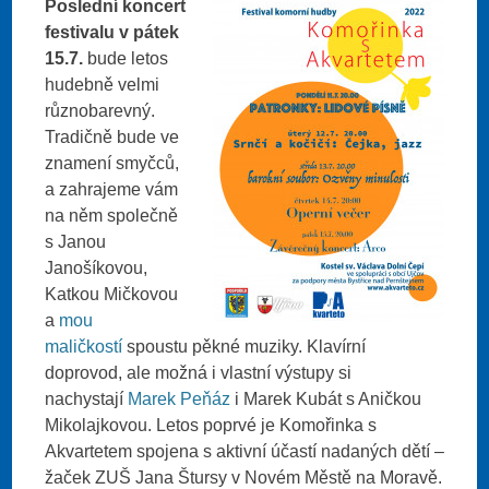
Poslední koncert
festivalu v pátek
15.7.
bude letos
hudebně velmi
různobarevný.
Tradičně bude ve
znamení smyčců,
a zahrajeme vám
na něm společně
s Janou
Janošíkovou,
Katkou Mičkovou
a
mou
maličkostí
spoustu pěkné muziky. Klavírní
doprovod, ale možná i vlastní výstupy si
nachystají
Marek Peňáz
i Marek Kubát s Aničkou
Mikolajkovou. Letos poprvé je Komořinka s
Akvartetem spojena s aktivní účastí nadaných dětí –
žaček ZUŠ Jana Štursy v Novém Městě na Moravě.