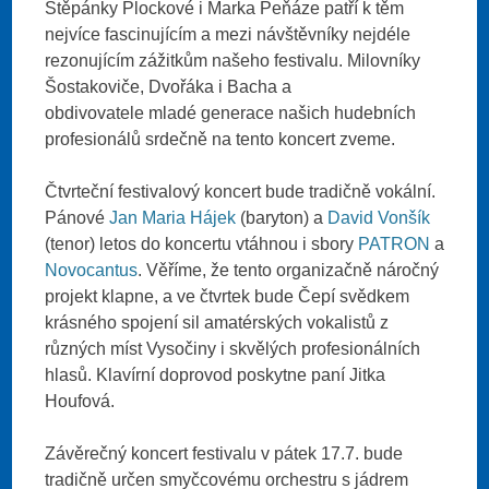
Štěpánky Plockové i Marka Peňáze patří k těm
nejvíce fascinujícím a mezi návštěvníky nejdéle
rezonujícím zážitkům našeho festivalu. Milovníky
Šostakoviče, Dvořáka i Bacha a
obdivovatele mladé generace našich hudebních
profesionálů srdečně na tento koncert zveme.
Čtvrteční festivalový koncert bude tradičně vokální.
Pánové
Jan Maria Hájek
(baryton) a
David Vonšík
(tenor) letos do koncertu vtáhnou i sbory
PATRON
a
Novocantus
. Věříme, že tento organizačně náročný
projekt klapne, a ve čtvrtek bude Čepí svědkem
krásného spojení sil amatérských vokalistů z
různých míst Vysočiny i skvělých profesionálních
hlasů. Klavírní doprovod poskytne paní Jitka
Houfová.
Závěrečný koncert festivalu v pátek 17.7. bude
tradičně určen smyčcovému orchestru s jádrem