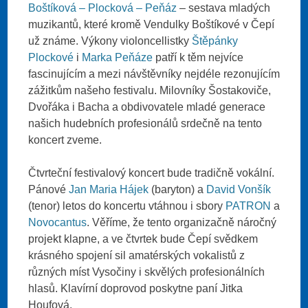
Boštíková – Plocková – Peňáz
– sestava mladých
muzikantů, které kromě Vendulky Boštíkové v Čepí
už známe. Výkony violoncellistky
Štěpánky
Plockové
i
Marka Peňáze
patří k těm nejvíce
fascinujícím a mezi návštěvníky nejdéle rezonujícím
zážitkům našeho festivalu. Milovníky Šostakoviče,
Dvořáka i Bacha a obdivovatele mladé generace
našich hudebních profesionálů srdečně na tento
koncert zveme.
Čtvrteční festivalový koncert bude tradičně vokální.
Pánové
Jan Maria Hájek
(baryton) a
David Vonšík
(tenor) letos do koncertu vtáhnou i sbory
PATRON
a
Novocantus
. Věříme, že tento organizačně náročný
projekt klapne, a ve čtvrtek bude Čepí svědkem
krásného spojení sil amatérských vokalistů z
různých míst Vysočiny i skvělých profesionálních
hlasů. Klavírní doprovod poskytne paní Jitka
Houfová.