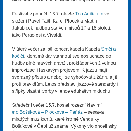
Festival v pondělí 13.7. otevře
Trio Artificium
ve
složení Pavel Fajtl, Karel Plocek a Martin
Jakubíček hudbou starých mistrů 17 a 18 století,
jako Pergolesi a Vivaldi.
V úterý večer zajistí koncert kapela Kapela
Srnčí a
kočičí
, která má dar vtáhnout své posluchače do
hudby plné hravých aranží, prokládaných živelnou
improvizací i laskavým projevem. K jazzu mají
svérázný přístup a nebojí se vybočovat z žánru a jít
proti pravidlům. Letos představí jazzové standardy i
střípky vlastní tvorby v lehce edukativním duchu.
Středeční večer 15.7. kostel rozezní klavírní
trio Boštíková – Plocková – Peňáz
– sestava
mladých muzikantů, které kromě Vendulky
Boštíkové v Čepí už známe. Výkony violoncellistky