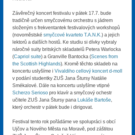
Závěrečný koncert festivalu v pátek 17.7. bude
tradičně určen smyčcovému orchestru s jádrem
složeným s frekventantek festivalových workshopů
(novoměstské
smyčcové kvarteto T.A.N.K.
) a jejich
lektorů a dalších hostů. Ke studiu si dívky vybraly
náročné suity britských skladatelů Petera Warlocka
(
Capriol suite
) a Granville Bantocka (
Scenes from
the Scottish Highlands
). Kromě těchto skladeb na
koncertu uslyšíme i
Vivaldiho cellový koncert d-moll
v podání studentky ZUŠ Jana Štursy Natálie
Smékalové. Dále na koncertu uslyšíme vtipné
Scherzo Serioso
pro klavír a smyčcový ochestr
učitele ZUŠ Jana Štursy pana
Lukáše Bartoše
,
který orchestr v pátek bude i dirigovat.
Festival tento rok pořádáme ve spolupráci s obcí
Ujčov a Nového Města na Moravě, pod záštitou