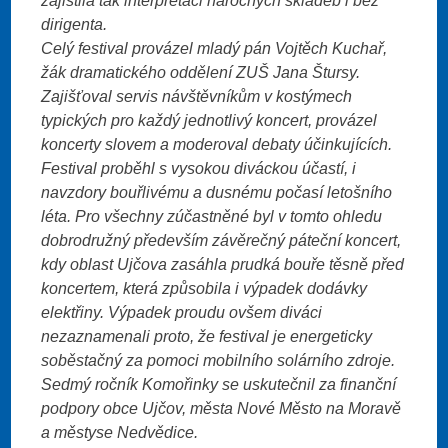
zajistila tak interpretaci náročných skladeb i bez
dirigenta.
Celý festival provázel mladý pán Vojtěch Kuchař,
žák dramatického oddělení ZUŠ Jana Štursy.
Zajišťoval servis návštěvníkům v kostýmech
typických pro každý jednotlivý koncert, provázel
koncerty slovem a moderoval debaty účinkujících.
Festival proběhl s vysokou diváckou účastí, i
navzdory bouřlivému a dusnému počasí letošního
léta. Pro všechny zúčastněné byl v tomto ohledu
dobrodružný především závěrečný páteční koncert,
kdy oblast Ujčova zasáhla prudká bouře těsně před
koncertem, která způsobila i výpadek dodávky
elektřiny. Výpadek proudu ovšem diváci
nezaznamenali proto, že festival je energeticky
soběstačný za pomoci mobilního solárního zdroje.
Sedmý ročník Komořinky se uskutečnil za finanční
podpory obce Ujčov, města Nové Město na Moravě
a městyse Nedvědice.