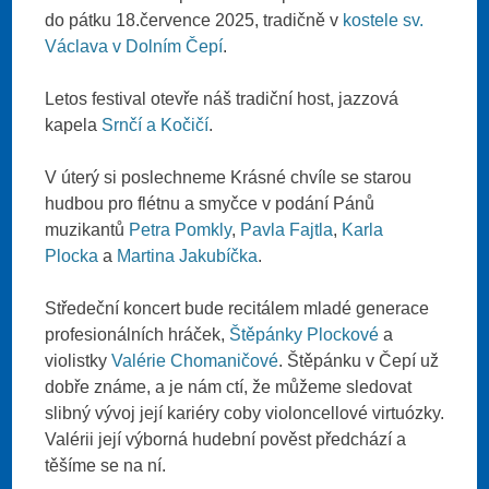
do pátku 18.července 2025, tradičně v
kostele sv.
Václava v Dolním Čepí
.
Letos festival otevře náš tradiční host, jazzová
kapela
Srnčí a Kočičí
.
V úterý si poslechneme Krásné chvíle se starou
hudbou pro flétnu a smyčce v podání Pánů
muzikantů
Petra Pomkly
,
Pavla Fajtla
,
Karla
Plocka
a
Martina Jakubíčka
.
Středeční koncert bude recitálem mladé generace
profesionálních hráček,
Štěpánky Plockové
a
violistky
Valérie Chomaničové
. Štěpánku v Čepí už
dobře známe, a je nám ctí, že můžeme sledovat
slibný vývoj její kariéry coby violoncellové virtuózky.
Valérii její výborná hudební pověst předchází a
těšíme se na ní.