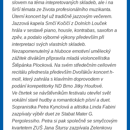
slovem na téma intepretovaných skladeb, ale i na
širší témata ze života profesionálního muzikanta.
Úterní koncert byl už tradičně jazzovým večerem.
Jazzová kapela Srnčí Kočičí z Dolních Louček
hrála v sestavě piano, housle, kontrabas, saxofon a
zpěv, a podalo výborné výkony především při
interpretaci svých vlastních skladeb.
Nezapomenutelný a hluboce emotivní umělecký
zážitek divákům připravila mladá violoncellistka
Štěpánka Plocková. Na svém středečním cellovém
recitálu přednesla především Dvořákův koncert h-
moll, který zahrála s klavírním doprovodem v
podání korepetitorky ND Brno Jitky Houfové.
Ve čtvrtek se návštěvníkům festivalu otevřel svět
vokální staré hudby a romantickách písní a duet.
Sopranistka Petra Kynclová a altistka Linda Fabini
zazpívaly výběr duet ze Stabat Mater G.
Pergolessiho. Petra si pak společně se smyčcovým
kvartetem ZUŠ Jana Štursy zazpívala Zelenkovu