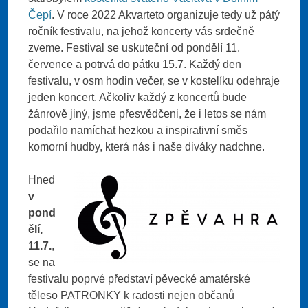
Čepí
. V roce 2022 Akvarteto organizuje tedy už pátý
ročník festivalu, na jehož koncerty vás srdečně
zveme. Festival se uskuteční od pondělí 11.
července a potrvá do pátku 15.7. Každý den
festivalu, v osm hodin večer, se v kostelíku odehraje
jeden koncert. Ačkoliv každý z koncertů bude
žánrově jiný, jsme přesvědčeni, že i letos se nám
podařilo namíchat hezkou a inspirativní směs
komorní hudby, která nás i naše diváky nadchne.
Hned
v
pond
ělí,
11.7.
,
se na
festivalu poprvé představí pěvecké amatérské
těleso PATRONKY k radosti nejen občanů